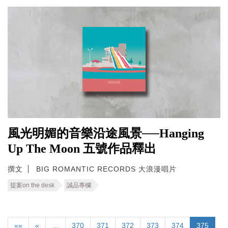
風光明媚的音樂沿途風景──Hanging
Up The Moon 五號作品釋出
撰文
BIG ROMANTIC RECORDS 大浪漫唱片
提案on the desk
誠品專欄
««
«
…
370
371
372
373
374
375