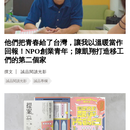
他們把青春給了台灣，讓我以溫暖當作
回報！NPO創業青年；陳凱翔打造移工
們的第二個家
撰文
誠品閱讀光影
誠品閱讀光影
誠品專欄