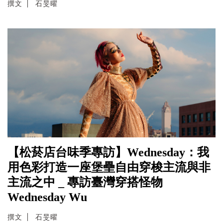
撰文
石旻曜
【松菸店台味季專訪】Wednesday：我
用色彩打造一座堡壘自由穿梭主流與非
主流之中 _ 專訪臺灣穿搭怪物
Wednesday Wu
撰文
石旻曜