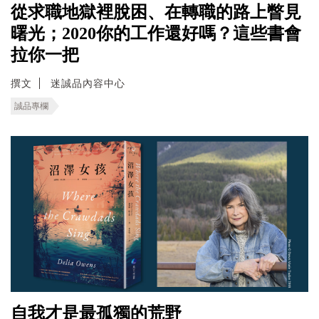
從求職地獄裡脫困、在轉職的路上瞥見
曙光；2020你的工作還好嗎？這些書會
拉你一把
撰文
迷誠品內容中心
誠品專欄
自我才是最孤獨的荒野