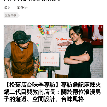
撰文
葉佳怡
誠品專欄
【松菸店台味季專訪】專訪詹記麻辣火
鍋二代目與敦南店長：關於兩位浪漫男
子的邂逅、空間設計、台味風格