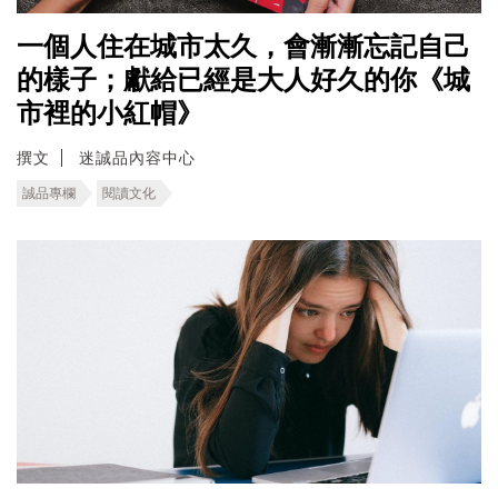
一個人住在城市太久，會漸漸忘記自己
的樣子；獻給已經是大人好久的你《城
市裡的小紅帽》
撰文
迷誠品內容中心
誠品專欄
閱讀文化