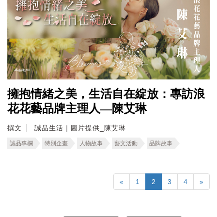
擁抱情緒之美，生活自在綻放：專訪浪
花花藝品牌主理人—陳艾琳
撰文
誠品生活｜圖片提供_陳艾琳
誠品專欄
特別企畫
人物故事
藝文活動
品牌故事
«
1
2
3
4
»