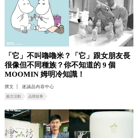
「它」不叫嚕嚕米？「它」跟女朋友長
很像但不同種族？你不知道的 9 個
MOOMIN 姆明冷知識！
撰文
迷誠品內容中心
藝文活動
品牌故事