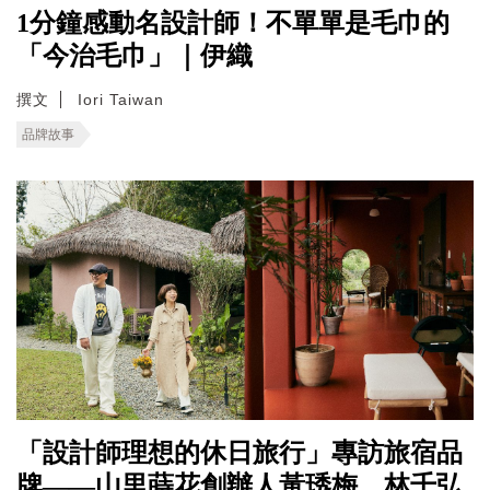
1分鐘感動名設計師！不單單是毛巾的
「今治毛巾」｜伊織
撰文
Iori Taiwan
品牌故事
「設計師理想的休日旅行」專訪旅宿品
牌——山里蒔花創辦人黃琇梅、林千弘