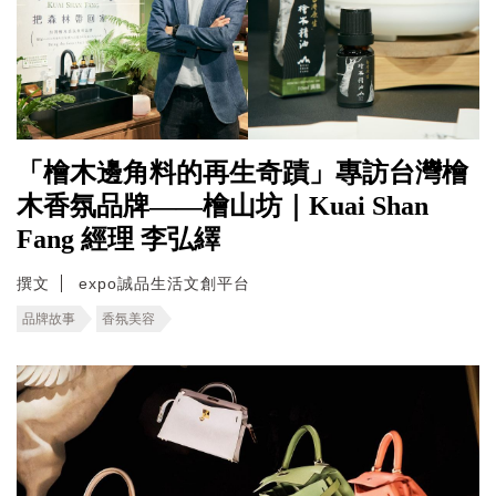
「檜木邊角料的再生奇蹟」專訪台灣檜
木香氛品牌——檜山坊｜Kuai Shan
Fang 經理 李弘繹
撰文
expo誠品生活文創平台
品牌故事
香氛美容