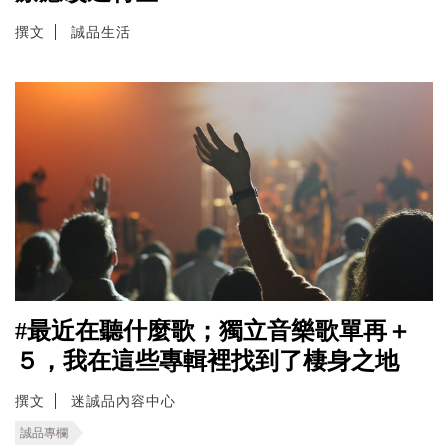
撰文
誠品生活
#最近在聽什麼歌；獨立音樂歌單再＋
５，我在這些專輯裡找到了棲身之地
撰文
迷誠品內容中心
誠品專欄