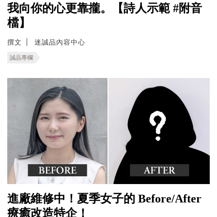
我向你的心更靠攏。【詩人示範 #附音
檔】
撰文
迷誠品內容中心
誠品專欄
進廠維修中！夏季女子的 Before/After
療癒改造特企！