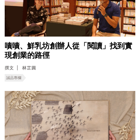
嘖嘖、鮮乳坊創辦人從「閱讀」找到實
現創業的路徑
撰文
林芷圓
誠品專欄