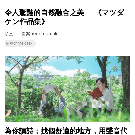
令人驚豔的自然融合之美──《マツダ
ケン作品集》
撰文
提案 on the desk
提案on the desk
為你讀詩；找個舒適的地方，用聲音代