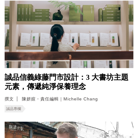
誠品信義綠藤門市設計：3 大書坊主題
元素，傳遞純淨保養理念
撰文
陳妍媗・責任編輯｜Michelle Chang
誠品專欄