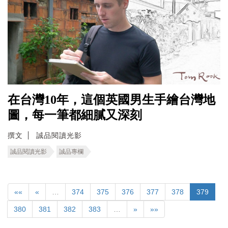
在台灣10年，這個英國男生手繪台灣地
圖，每一筆都細膩又深刻
撰文
誠品閱讀光影
誠品閱讀光影
誠品專欄
««
«
…
374
375
376
377
378
379
380
381
382
383
…
»
»»