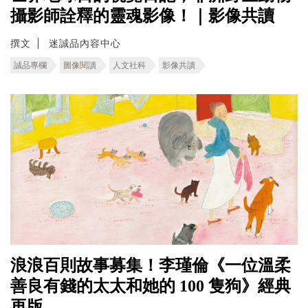
攝影師詮釋的靈魂影像！｜影像共讀
撰文
迷誠品內容中心
誠品專欄
圖像閱讀
人文社科
影像共讀
浪浪百則故事募集！李瑾倫《一位溫柔
善良有錢的太太和她的 100 隻狗》經典
再版