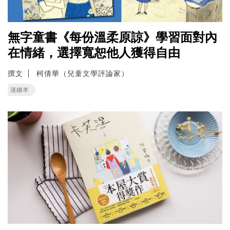
無字童書《每份溫柔原諒》學習面對內
在情緒，選擇寬恕他人獲得自由
撰文
柯倩華（兒童文學評論家）
迷繪本