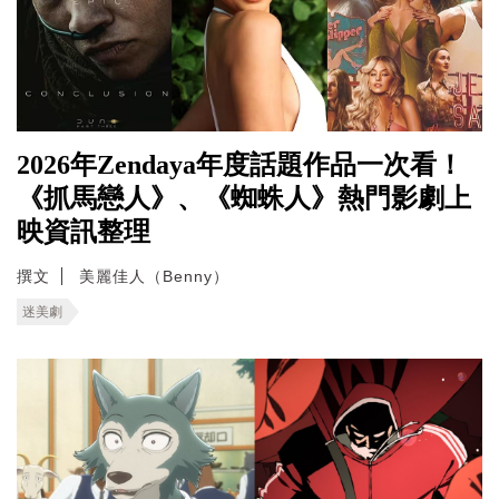
2026年Zendaya年度話題作品一次看！
《抓馬戀人》、《蜘蛛人》熱門影劇上
映資訊整理
撰文
美麗佳人（Benny）
迷美劇