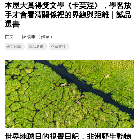
本屋大賞得獎文學《卡芙涅》，學習放
手才會看清關係裡的界線與距離｜誠品
選書
撰文
陳曉唯（作家）
華文閱讀
誠品選書
作家書評
世界地球日的視覺日記，非洲野生動物