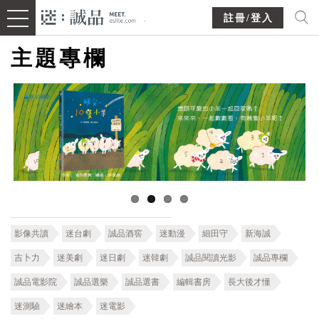
註冊/登入
主題專欄
影像共讀
迷台劇
誠品酒窖
迷動漫
細田守
新海誠
吉卜力
迷美劇
迷日劇
迷韓劇
誠品閱讀光影
誠品專欄
誠品電影院
誠品選樂
誠品選書
編輯書房
長大後才懂
迷測驗
迷繪本
迷電影