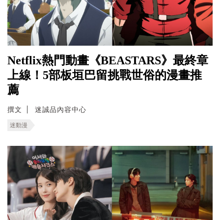
Netflix熱門動畫《BEASTARS》最終章
上線！5部板垣巴留挑戰世俗的漫畫推
薦
撰文
迷誠品內容中心
迷動漫