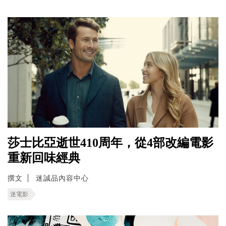
莎士比亞逝世410周年，從4部改編電影
重新回味經典
撰文
迷誠品內容中心
迷電影