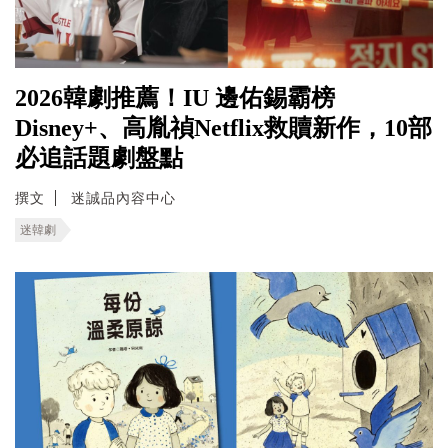
2026韓劇推薦！IU 邊佑錫霸榜
Disney+、高胤禎Netflix救贖新作，10部
必追話題劇盤點
撰文
迷誠品內容中心
迷韓劇