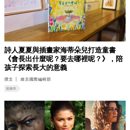
詩人夏夏與插畫家海蒂朵兒打造童書
《會長出什麼呢？要去哪裡呢？》，陪
孩子探索長大的意義
撰文
維京國際編輯部
迷繪本