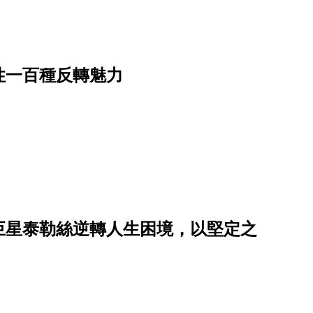
性一百種反轉魅力
巨星泰勒絲逆轉人生困境，以堅定之