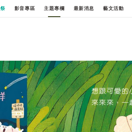
漫祭
影音專區
主題專欄
最新消息
藝文活動