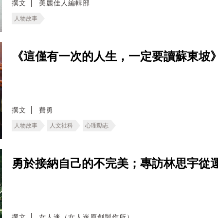
撰文
美麗佳人編輯部
人物故事
《這僅有一次的人生，一定要讀蘇東坡
撰文
費勇
人物故事
人文社科
心理勵志
勇於接納自己的不完美；專訪林思宇從
撰文
女人迷（女人迷原創製作所）