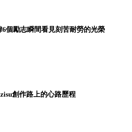
緯6個勵志瞬間看見刻苦耐勞的光榮
zisu創作路上的心路歷程