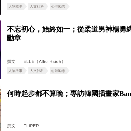
人物故事
人文社科
心理勵志
不忘初心，始終如一；從柔道男神楊勇
勳章
撰文
ELLE（Allie Hsieh）
人物故事
人文社科
心理勵志
何時起步都不算晚；專訪韓國插畫家Ban
撰文
FLiPER