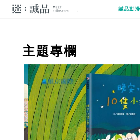
誠品動
主題專欄