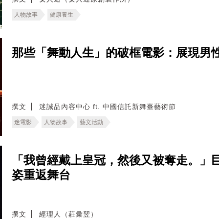
人物故事
健康養生
那些「舞動人生」的破框電影：展現男
撰文
迷誠品內容中心 ft. 中國信託新舞臺藝術節
迷電影
人物故事
藝文活動
「我曾經戴上皇冠，然後又被奪走。」
姿重返舞台
撰文
經理人（莊彙翌）