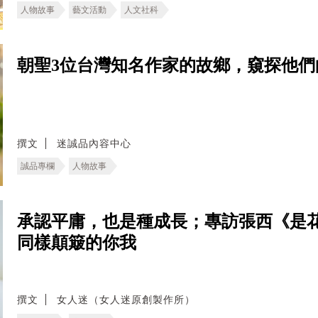
人物故事
藝文活動
人文社科
朝聖3位台灣知名作家的故鄉，窺探他們
撰文
迷誠品內容中心
誠品專欄
人物故事
承認平庸，也是種成長；專訪張西《是
同樣顛簸的你我
撰文
女人迷（女人迷原創製作所）