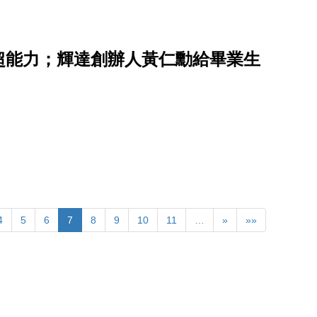
超能力；輝達創辦人黃仁勳給畢業生
4
5
6
7
8
9
10
11
…
»
»»