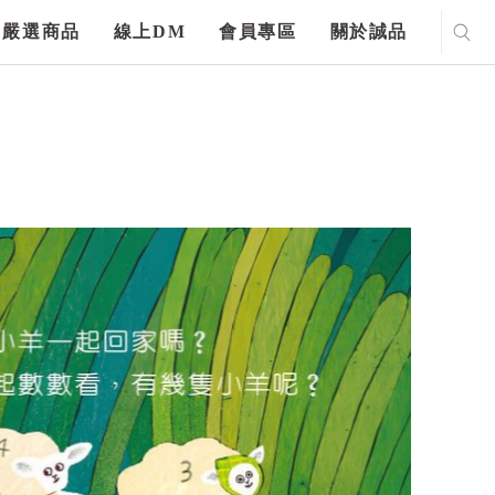
嚴選商品
線上DM
會員專區
關於誠品