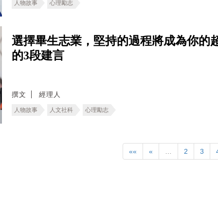
人物故事
心理勵志
選擇畢生志業，堅持的過程將成為你的
的3段建言
撰文
經理人
人物故事
人文社科
心理勵志
««
«
…
2
3