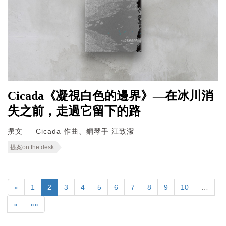
Cicada《凝視白色的邊界》—在冰川消
失之前，走過它留下的路
撰文
Cicada 作曲、鋼琴手 江致潔
提案on the desk
«
1
2
3
4
5
6
7
8
9
10
…
»
»»