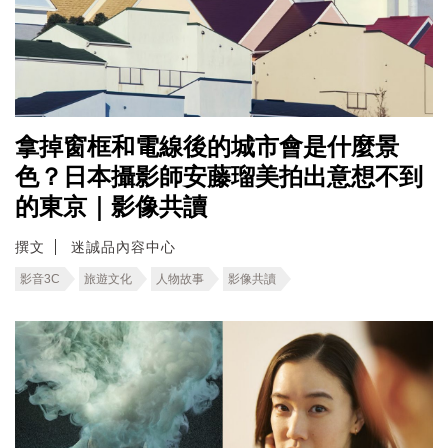
拿掉窗框和電線後的城市會是什麼景
色？日本攝影師安藤瑠美拍出意想不到
的東京｜影像共讀
撰文
迷誠品內容中心
影音3C
旅遊文化
人物故事
影像共讀