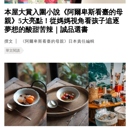
本屋大賞入圍小說《阿爾卑斯看臺的母
親》5大亮點！從媽媽視角看孩子追逐
夢想的酸甜苦辣｜誠品選書
撰文
《阿爾卑斯看臺的母親》日本責任編輯
華文閱讀