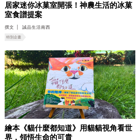
居家迷你冰菓室開張！神農生活的冰菓
室食譜提案
撰文
誠品生活南西
特別企畫
繪本《貓什麼都知道》用貓貓視角看世
界，領悟生命的可貴