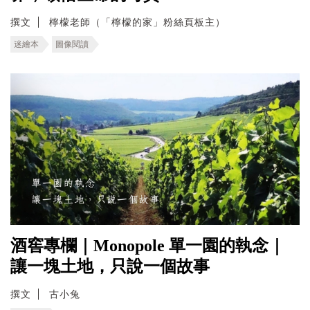
撰文
檸檬老師（「檸檬的家」粉絲頁板主）
迷繪本
圖像閱讀
酒窖專欄｜Monopole 單一園的執念｜
讓一塊土地，只說一個故事
撰文
古小兔