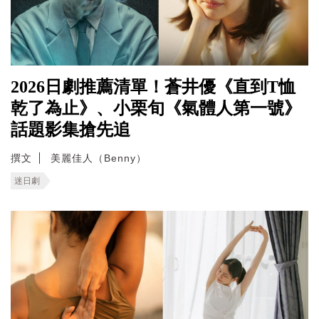
2026日劇推薦清單！蒼井優《直到T恤
乾了為止》、小栗旬《氣體人第一號》
話題影集搶先追
撰文
美麗佳人（Benny）
迷日劇