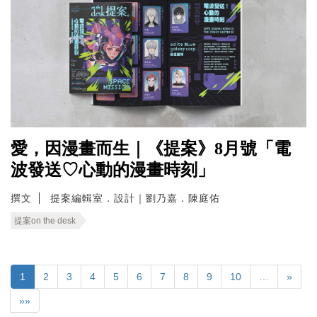
愛，因漫畫而生｜《提案》8月號「電
波發送♡心動的漫畫時刻」
撰文
提案編輯室．設計｜劉乃嘉．陳庭佑
提案on the desk
1
2
3
4
5
6
7
8
9
10
…
»
»»