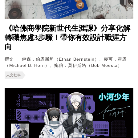
《哈佛商學院新世代生涯課》分享化解
轉職焦慮3步驟！帶你有效設計職涯方
向
撰文
伊森．伯恩斯坦（Ethan Bernstein）、麥可．霍恩
（Michael B. Horn）、鮑伯．莫伊斯塔（Bob Moesta）
人文社科