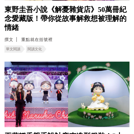
東野圭吾小說《解憂雜貨店》50萬冊紀
念愛藏版！帶你從故事解救想被理解的
情緒
撰文
重點就在括號裡
華文閱讀
閱讀文化