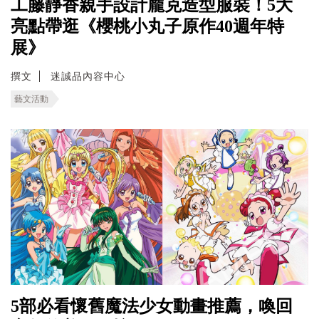
工藤靜香親手設計龐克造型服裝！5大
亮點帶逛《櫻桃小丸子原作40週年特
展》
撰文
迷誠品內容中心
藝文活動
5部必看懷舊魔法少女動畫推薦，喚回