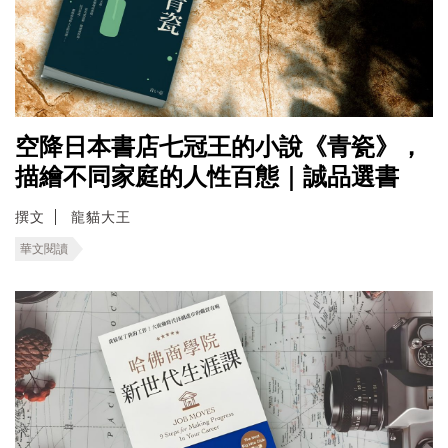
空降日本書店七冠王的小說《青瓷》，
描繪不同家庭的人性百態｜誠品選書
撰文
龍貓大王
華文閱讀