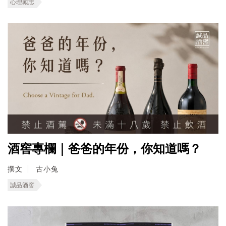
心理勵志
酒窖專欄｜爸爸的年份，你知道嗎？
撰文
古小兔
誠品酒窖