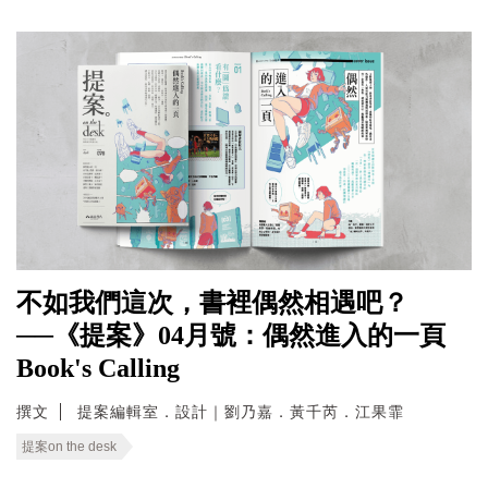
不如我們這次，書裡偶然相遇吧？
──《提案》04月號：偶然進入的一頁
Book's Calling
撰文
提案編輯室．設計｜劉乃嘉．黃千芮．江果霏
提案on the desk