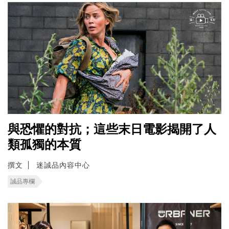
與恐懼的對抗；這些末日電影揭開了人
類孤獨的本質
撰文
迷誠品內容中心
誠品專欄