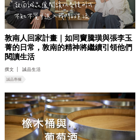
敦南人回家計畫｜如同竇騰璜與張李玉
菁的日常，敦南的精神將繼續引領他們
閱讀生活
撰文
誠品生活
誠品專欄