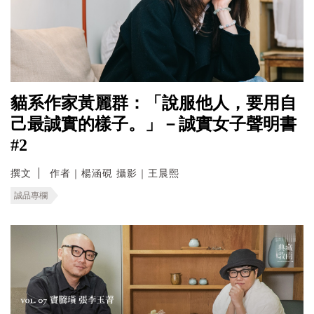
貓系作家黃麗群：「說服他人，要用自
己最誠實的樣子。」－誠實女子聲明書
#2
撰文
作者｜楊涵硯 攝影｜王晨熙
誠品專欄