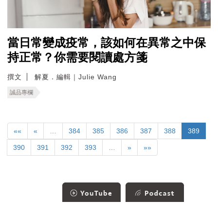
當日常變成疫常，該如何在異常之中保
持正常？你需要閱讀處方箋
撰文
解夏．編輯｜Julie Wang
誠品專欄
««
«
…
384
385
386
387
388
389
390
391
392
393
…
»
»»