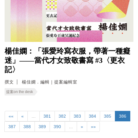
楊佳嫻：「張愛玲寫衣服，帶著一種癡
迷」——當代才女致敬書寫 #3〈更衣
記〉
撰文
楊佳嫻．編輯｜提案編輯室
提案on the desk
««
«
…
381
382
383
384
385
386
387
388
389
390
…
»
»»