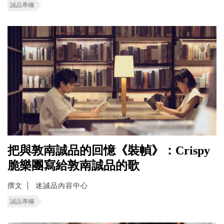
誠品專欄
把與敦南誠品的回憶《裝幀》：Crispy
脆樂團寫給敦南誠品的歌
撰文
迷誠品內容中心
誠品專欄