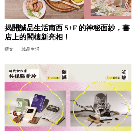
揭開誠品生活南西 5+F 的神秘面紗，書
店上的閣樓新亮相！
撰文
誠品生活