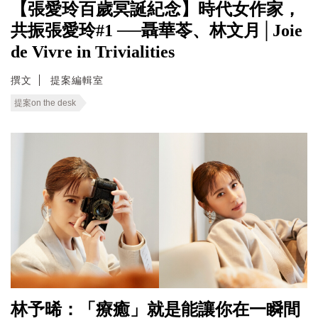
【張愛玲百歲冥誕紀念】時代女作家，
共振張愛玲#1 ──聶華苓、林文月│Joie
de Vivre in Trivialities
撰文
提案編輯室
提案on the desk
林予晞：「療癒」就是能讓你在一瞬間