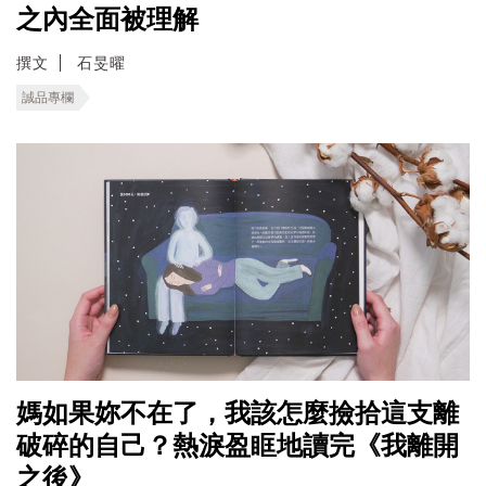
之內全面被理解
撰文
石旻曜
誠品專欄
媽如果妳不在了，我該怎麼撿拾這支離
破碎的自己？熱淚盈眶地讀完《我離開
之後》