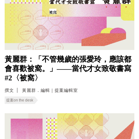
黃麗群：「不管幾歲的張愛玲，應該都
會喜歡被窩。」——當代才女致敬書寫
#2〈被窩〉
撰文
黃麗群．編輯｜提案編輯室
提案on the desk