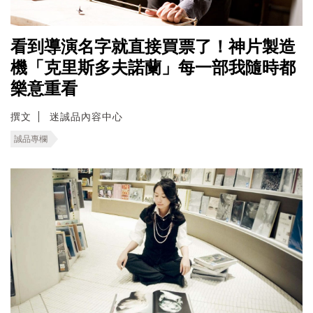
看到導演名字就直接買票了！神片製造
機「克里斯多夫諾蘭」每一部我隨時都
樂意重看
撰文
迷誠品內容中心
誠品專欄