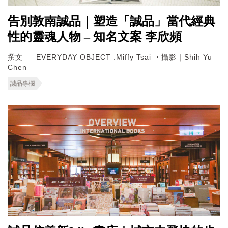
告別敦南誠品｜塑造「誠品」當代經典
性的靈魂人物 – 知名文案 李欣頻
撰文
EVERYDAY OBJECT :Miffy Tsai ・攝影｜Shih Yu
Chen
誠品專欄