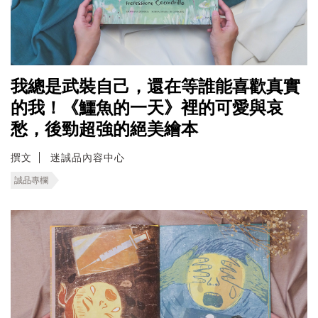
我總是武裝自己，還在等誰能喜歡真實
的我！《鱷魚的一天》裡的可愛與哀
愁，後勁超強的絕美繪本
撰文
迷誠品內容中心
誠品專欄