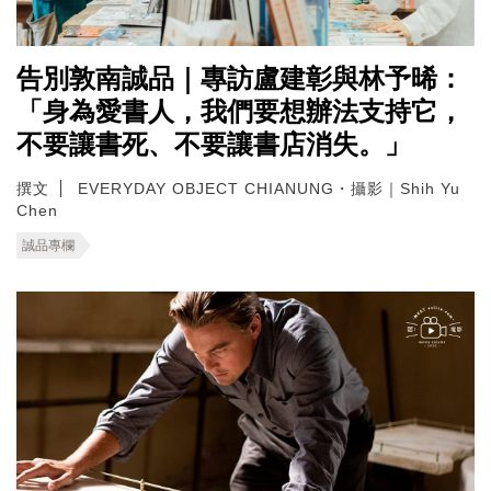
告別敦南誠品｜專訪盧建彰與林予晞：
「身為愛書人，我們要想辦法支持它，
不要讓書死、不要讓書店消失。」
撰文
EVERYDAY OBJECT CHIANUNG・攝影｜Shih Yu
Chen
誠品專欄