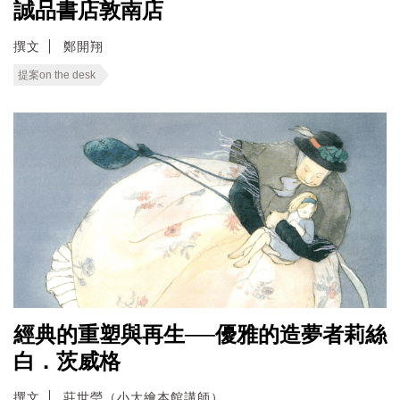
誠品書店敦南店
撰文
鄭開翔
提案on the desk
經典的重塑與再生──優雅的造夢者莉絲
白．茨威格
撰文
莊世瑩（小大繪本館講師）