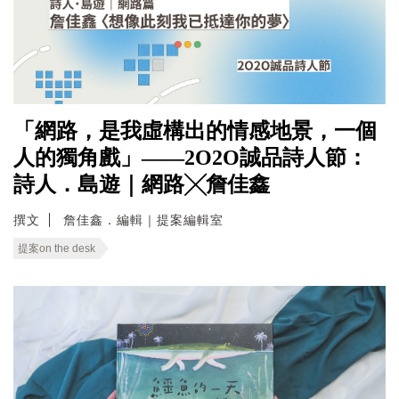
「網路，是我虛構出的情感地景，一個
人的獨角戲」——2O2O誠品詩人節：
詩人．島遊｜網路╳詹佳鑫
撰文
詹佳鑫．編輯｜提案編輯室
提案on the desk