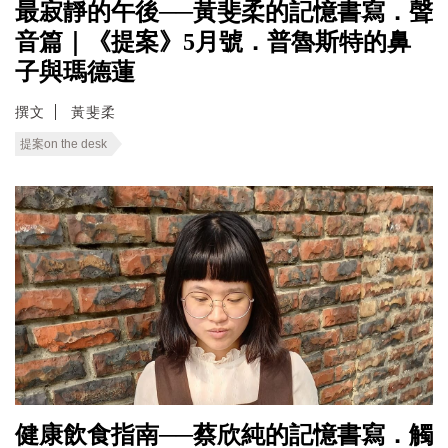
最寂靜的午後──黃斐柔的記憶書寫．聲
音篇｜《提案》5月號．普魯斯特的鼻
子與瑪德蓮
撰文
黃斐柔
提案on the desk
健康飲食指南──蔡欣純的記憶書寫．觸