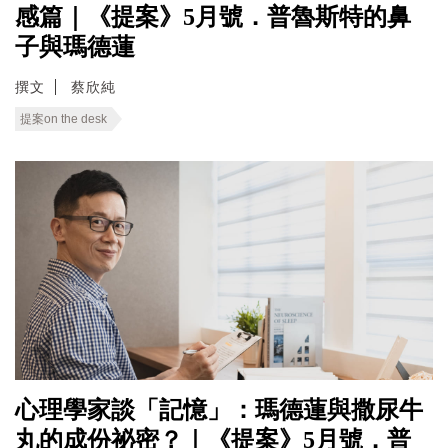
感篇｜《提案》5月號．普魯斯特的鼻
子與瑪德蓮
撰文
蔡欣純
提案on the desk
心理學家談「記憶」：瑪德蓮與撒尿牛
丸的成份祕密？｜《提案》5月號．普