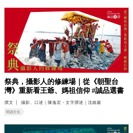
祭典，攝影人的修練場｜從《朝聖台
灣》重新看王爺、媽祖信仰 #誠品選書
撰文
攝影、口述｜陳逸宏・文字撰述｜沈維巖
閱讀文化