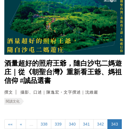
酒量超好的照府王爺，隨白沙屯二媽遊
庄｜從《朝聖台灣》重新看王爺、媽祖
信仰 #誠品選書
撰文
攝影、口述｜陳逸宏・文字撰述｜沈維巖
閱讀文化
««
«
…
338
339
340
341
342
343