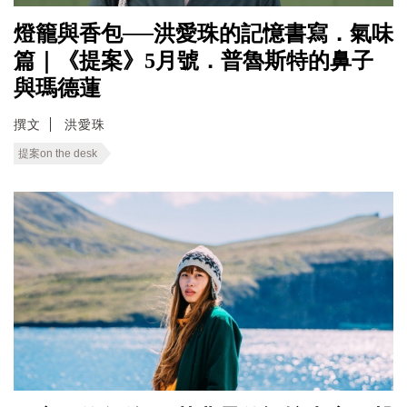
燈籠與香包──洪愛珠的記憶書寫．氣味
篇｜《提案》5月號．普魯斯特的鼻子
與瑪德蓮
撰文
洪愛珠
提案on the desk