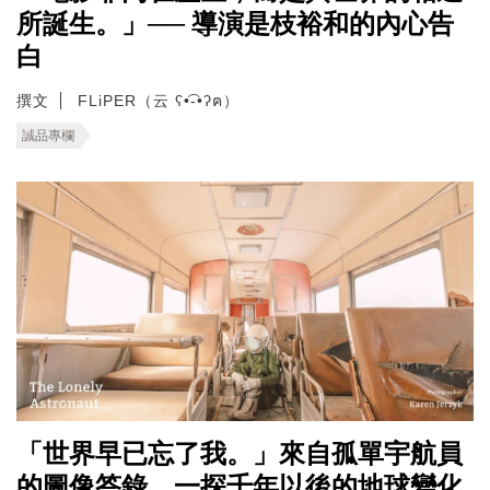
所誕生。」── 導演是枝裕和的內心告
白
撰文
FLiPER（云 ʕ•͡-•ʔฅ）
誠品專欄
「世界早已忘了我。」來自孤單宇航員
的圖像答錄，一探千年以後的地球變化