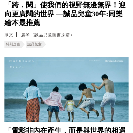
「跨．閱」使我們的視野無邊無界！迎
向更廣闊的世界 —誠品兒童30年:同樂
繪本最推薦
撰文
麗琴（誠品兒童圖書採購）
特別企畫
誠品兒童
「電影非內在產生，而是與世界的相遇