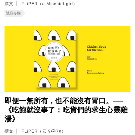
撰文
FLiPER（a Mischief girl）
誠品專欄
即便一無所有，也不能沒有胃口。──
《吃飽就沒事了：吃貨們的求生心靈雞
湯》
撰文
FLiPER（云 ʕ•͡-•ʔฅ）