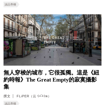
誠品專欄
無人穿梭的城市，它很孤獨。這是《紐
約時報》The Great Empty的寂寞攝影
集
撰文
FLiPER（云 ʕ•͡-•ʔฅ）
誠品專欄