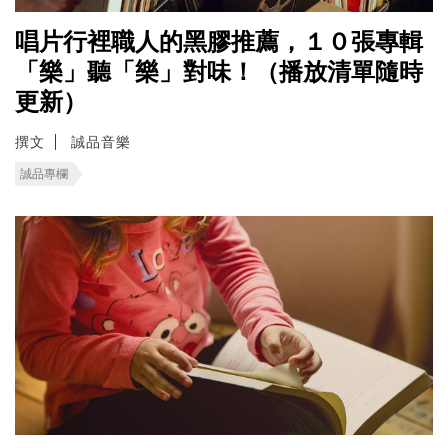
唱片行裡職人的黑膠推薦，１０張專輯
「樂」聽「樂」對味！（播放清單隨時
更新）
撰文
誠品音樂
誠品專欄