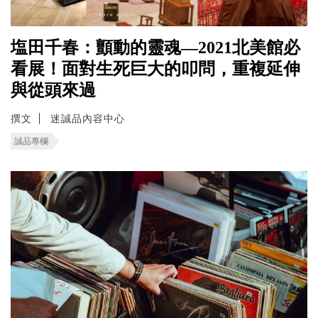
塩田千春：顫動的靈魂—2021北美館必
看展！面對生死巨大的叩問，重複延伸
與從頭來過
撰文
迷誠品內容中心
誠品專欄