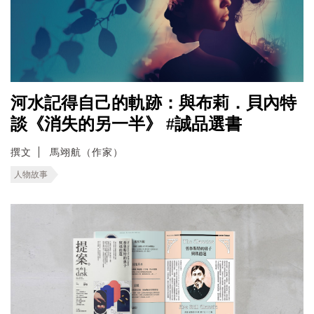
河水記得自己的軌跡：與布莉．貝內特
談《消失的另一半》 #誠品選書
撰文
馬翊航（作家）
人物故事