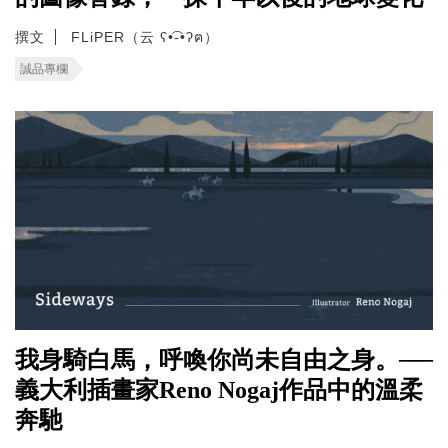
撰文
FLiPER（云 ʕ•͡-•ʔฅ）
誠品專欄
我身騎白馬，呼喚你尚未自由之身。──
義大利插畫家Reno Nogaj作品中的溫柔
奔馳