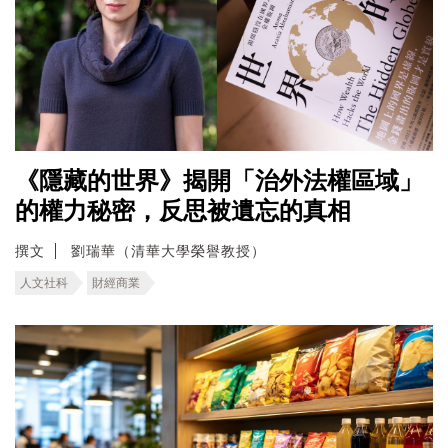
《隱藏的世界》揭開「治外法權區域」
的權力秘密，反思被遺忘的真相
撰文
劉瑞華（清華大學榮譽教授）
人文社科
財經商業