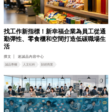
找工作新指標！新幸福企業為員工從通
勤彈性、零食櫃和空間打造低碳職場生
活
撰文
迷誠品內容中心
誠品專欄
人文社科
財經商業