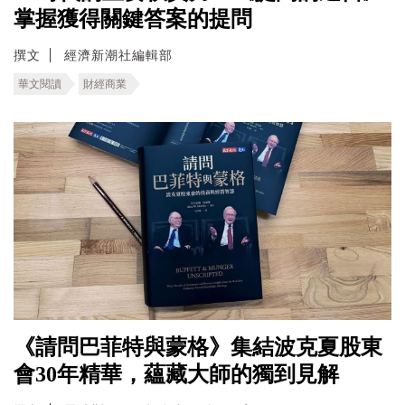
掌握獲得關鍵答案的提問
撰文
經濟新潮社編輯部
華文閱讀
財經商業
《請問巴菲特與蒙格》集結波克夏股東
會30年精華，蘊藏大師的獨到見解