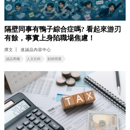
隔壁同事有鴨子綜合症嗎? 看起來游刃
有餘，事實上身陷職場焦慮！
撰文
迷誠品內容中心
誠品專欄
人文社科
財經商業