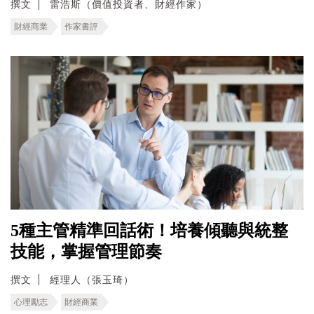
撰文
雷浩斯（價值投資者、財經作家）
財經商業
作家書評
5種主管精準回話術！培養傾聽與統整
技能，掌握管理節奏
撰文
經理人（張玉琦）
心理勵志
財經商業