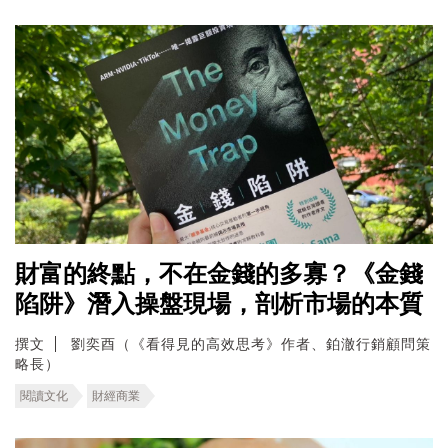
財富的終點，不在金錢的多寡？《金錢
陷阱》潛入操盤現場，剖析市場的本質
撰文
劉奕酉（《看得見的高效思考》作者、鉑澈行銷顧問策
略長）
閱讀文化
財經商業