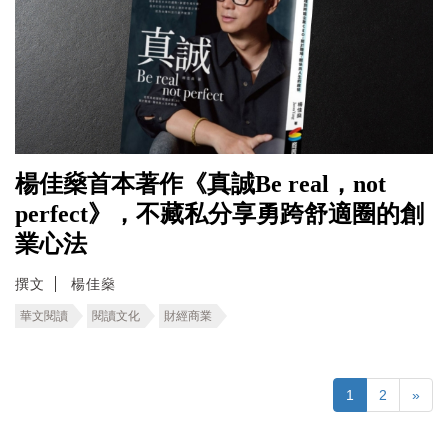
楊佳燊首本著作《真誠Be real，not
perfect》，不藏私分享勇跨舒適圈的創
業心法
撰文
楊佳燊
華文閱讀
閱讀文化
財經商業
1
2
»