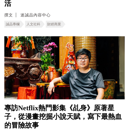
活
撰文
迷誠品內容中心
誠品專欄
人文社科
財經商業
專訪Netflix熱門影集《乩身》原著星
子，從漫畫挖掘小說天賦，寫下最熱血
的冒險故事