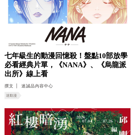
七年級生的動漫回憶殺！盤點10部放學
必看經典片單，《NANA》、《烏龍派
出所》線上看
撰文
迷誠品內容中心
迷動漫