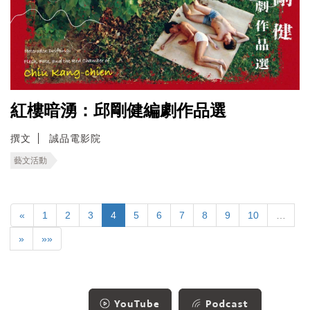
紅樓暗湧：邱剛健編劇作品選
撰文
誠品電影院
藝文活動
«
1
2
3
4
5
6
7
8
9
10
…
»
»»