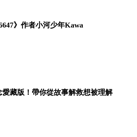
47》作者小河少年Kawa
念愛藏版！帶你從故事解救想被理解