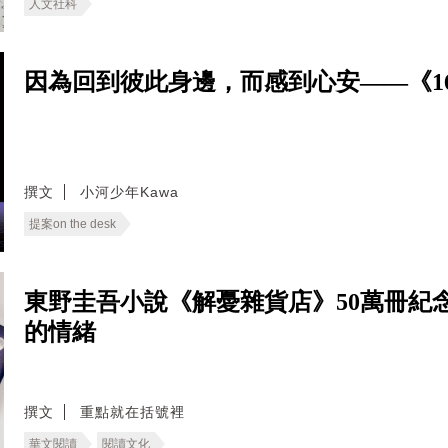
人文社科
因為回到彼此身邊，而感到心安——《166
撰文
小河少年Kawa
提案on the desk
東野圭吾小說《解憂雜貨店》50萬冊紀
的情緒
撰文
重點就在括號裡
華文閱讀
閱讀文化