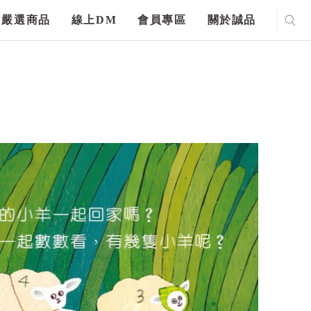
嚴選商品
線上DM
會員專區
關於誠品