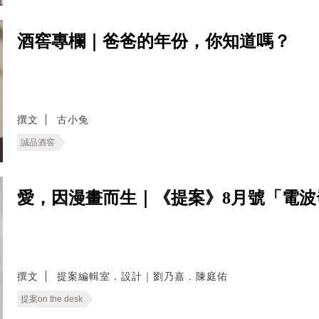
酒窖專欄｜爸爸的年份，你知道嗎？
撰文
古小兔
誠品酒窖
愛，因漫畫而生｜《提案》8月號「電
撰文
提案編輯室．設計｜劉乃嘉．陳庭佑
提案on the desk