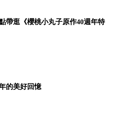
點帶逛《櫻桃小丸子原作40週年特
年的美好回憶