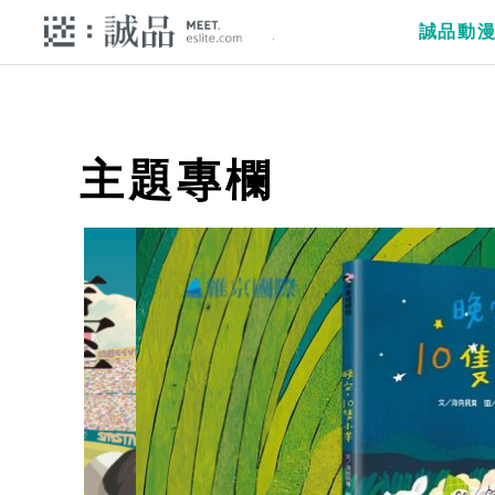
誠品動
主題專欄