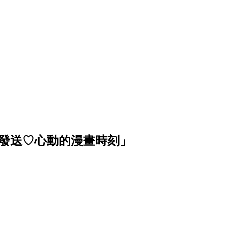
波發送♡心動的漫畫時刻」