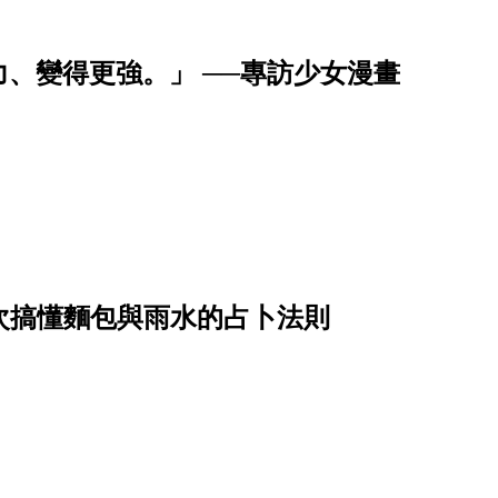
、變得更強。」 ──專訪少女漫畫
？一次搞懂麵包與雨水的占卜法則