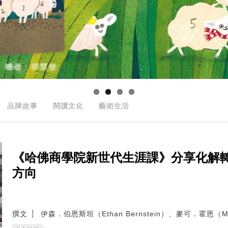
品牌故事
閱讀文化
藝術生活
《哈佛商學院新世代生涯課》分享化解
方向
撰文
伊森．伯恩斯坦（Ethan Bernstein）、麥可．霍恩（Mic