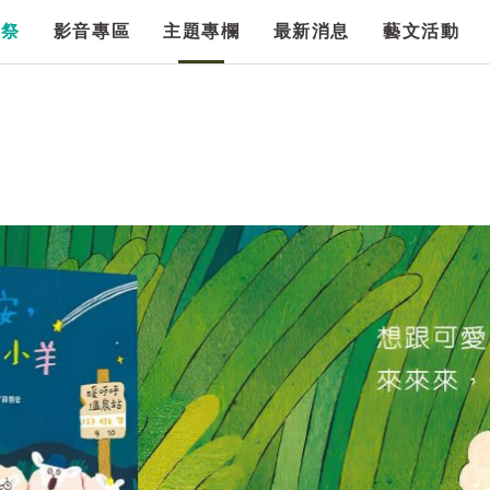
漫祭
影音專區
主題專欄
最新消息
藝文活動