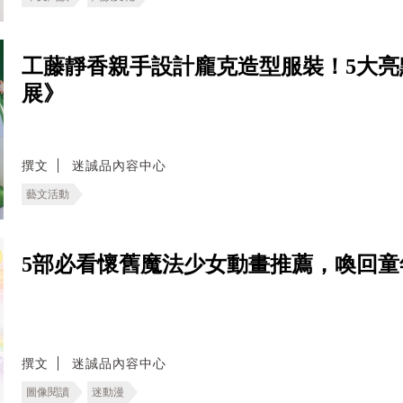
工藤靜香親手設計龐克造型服裝！5大亮
展》
撰文
迷誠品內容中心
藝文活動
5部必看懷舊魔法少女動畫推薦，喚回童
撰文
迷誠品內容中心
圖像閱讀
迷動漫