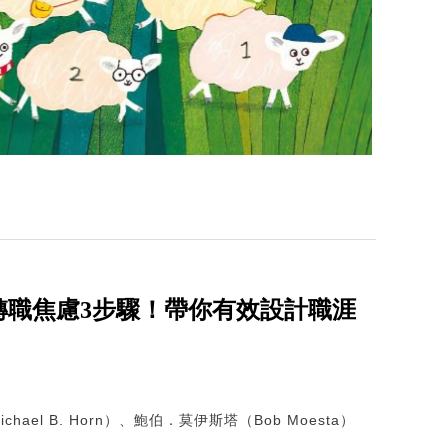
轉職焦慮3步驟！帶你有效設計職涯
hael B. Horn）、鮑伯．莫伊斯塔（Bob Moesta）