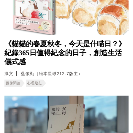
《貓貓的春夏秋冬，今天是什喵日？》
紀錄365日值得紀念的日子，創造生活
儀式感
撰文
藍依勤（繪本星球212-7版主）
圖像閱讀
心理勵志