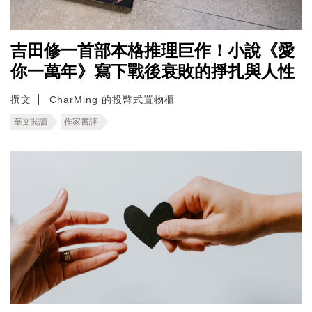
吉田修一首部本格推理巨作！小說《愛
你一萬年》寫下戰後衰敗的掙扎與人性
撰文
CharMing 的投幣式置物櫃
華文閱讀
作家書評