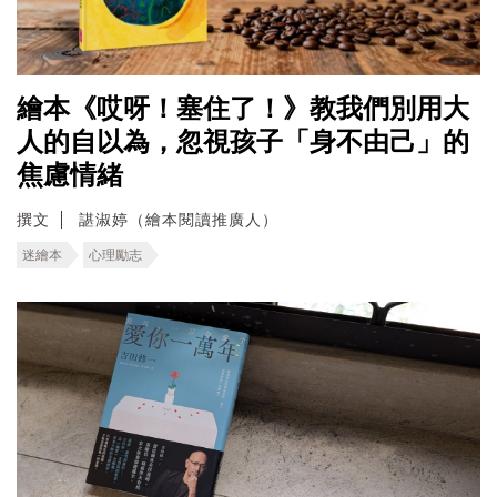
繪本《哎呀！塞住了！》教我們別用大
人的自以為，忽視孩子「身不由己」的
焦慮情緒
撰文
諶淑婷（繪本閱讀推廣人）
迷繪本
心理勵志