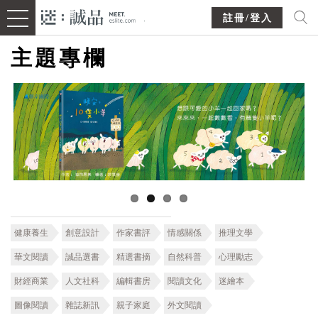
註冊/登入
主題專欄
健康養生
創意設計
作家書評
情感關係
推理文學
華文閱讀
誠品選書
精選書摘
自然科普
心理勵志
財經商業
人文社科
編輯書房
閱讀文化
迷繪本
圖像閱讀
雜誌新訊
親子家庭
外文閱讀