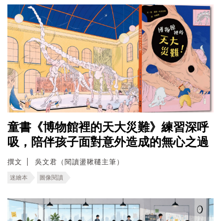
童書《博物館裡的天大災難》練習深呼
吸，陪伴孩子面對意外造成的無心之過
撰文
吳文君（閱讀盪鞦韆主筆）
迷繪本
圖像閱讀