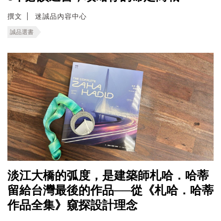
撰文
迷誠品內容中心
誠品選書
淡江大橋的弧度，是建築師札哈．哈蒂
留給台灣最後的作品──從《札哈．哈蒂
作品全集》窺探設計理念