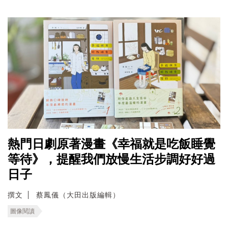
熱門日劇原著漫畫《幸福就是吃飯睡覺
等待》，提醒我們放慢生活步調好好過
日子
撰文
蔡鳳儀（大田出版編輯）
圖像閱讀