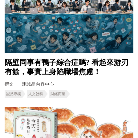
隔壁同事有鴨子綜合症嗎? 看起來游刃
有餘，事實上身陷職場焦慮！
撰文
迷誠品內容中心
誠品專欄
人文社科
財經商業