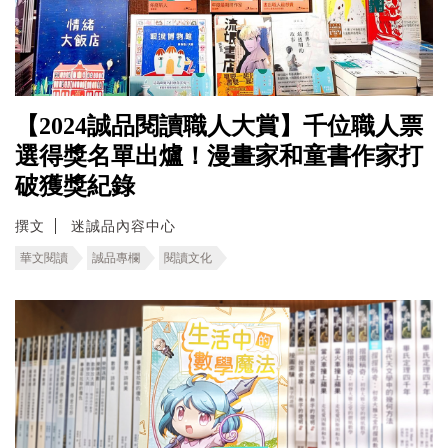
【2024誠品閱讀職人大賞】千位職人票
選得獎名單出爐！漫畫家和童書作家打
破獲獎紀錄
撰文
迷誠品內容中心
華文閱讀
誠品專欄
閱讀文化