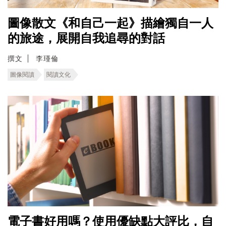
圖像散文《和自己一起》描繪獨自一人
的旅途，展開自我追尋的對話
撰文
李瑾倫
圖像閱讀
閱讀文化
電子書好用嗎？使用優缺點大評比，自