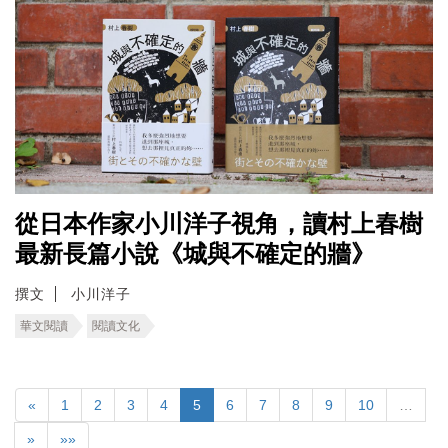
從日本作家小川洋子視角，讀村上春樹
最新長篇小說《城與不確定的牆》
撰文
小川洋子
華文閱讀
閱讀文化
«
1
2
3
4
5
6
7
8
9
10
…
»
»»