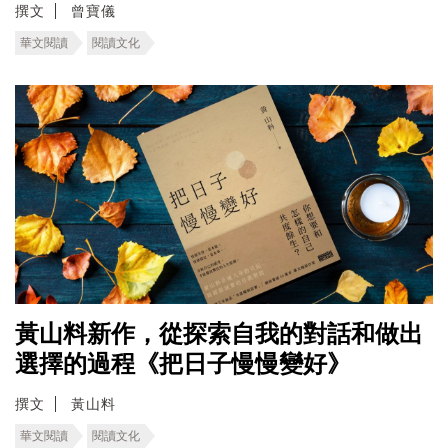
撰文
曾寶儀
華文閱讀
閱讀文化
黃山料新作，從探索自我的對話和做出
選擇的過程《把日子慢慢變好》
撰文
黃山料
華文閱讀
閱讀文化