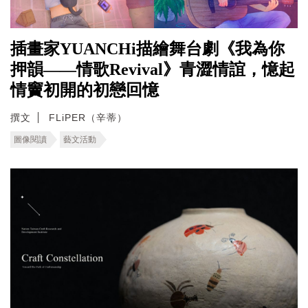
插畫家YUANCHi描繪舞台劇《我為你
押韻——情歌Revival》青澀情誼，憶起
情竇初開的初戀回憶
撰文
FLiPER（辛蒂）
圖像閱讀
藝文活動