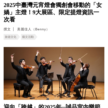
2025中臺灣元宵燈會獨創會移動的「女
媧」主燈！9大展區、限定提燈資訊一
次看
撰文
美麗佳人（Benny）
旅遊文化
藝文活動
迎向「跨越」的2025年─誠品室內樂節