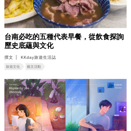
台南必吃的五種代表早餐，從飲食探詢
歷史底蘊與文化
撰文
KKday旅遊生活誌
旅遊文化
藝文活動