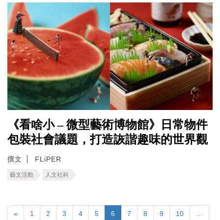
《看啥小 – 微型藝術博物館》日常物件
包裝社會議題，打造詼諧趣味的世界觀
撰文
FLiPER
藝文活動
人文社科
«
1
2
3
4
5
6
7
8
9
10
…