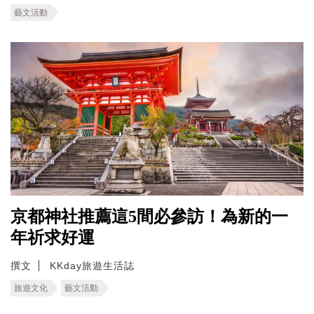
藝文活動
京都神社推薦這5間必參訪！為新的一
年祈求好運
撰文
KKday旅遊生活誌
旅遊文化
藝文活動