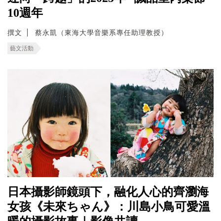
10週年
撰文
蔡永凱（東海大學音樂系專任助理教授）
藝文活動
日本攝影師鏡頭下，融化人心的齊瀏海
女孩《未來ちゃん》：川島小鳥可愛溫