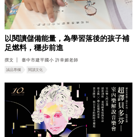
以閱讀儲備能量，為學習落後的孩子補
足燃料，穩步前進
撰文
臺中市建平國小 許幸媚老師
誠品專欄
閱讀文化