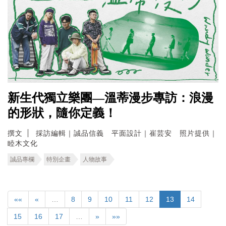
新生代獨立樂團—溫蒂漫步專訪：浪漫
的形狀，隨你定義！
撰文
採訪編輯｜誠品信義 平面設計｜崔芸安 照片提供｜
睦木文化
誠品專欄
特別企畫
人物故事
««
«
…
8
9
10
11
12
13
14
15
16
17
…
»
»»