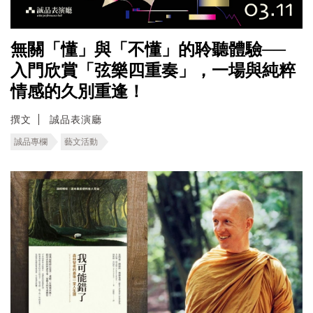
無關「懂」與「不懂」的聆聽體驗──
入門欣賞「弦樂四重奏」，一場與純粹
情感的久別重逢！
撰文
誠品表演廳
誠品專欄
藝文活動