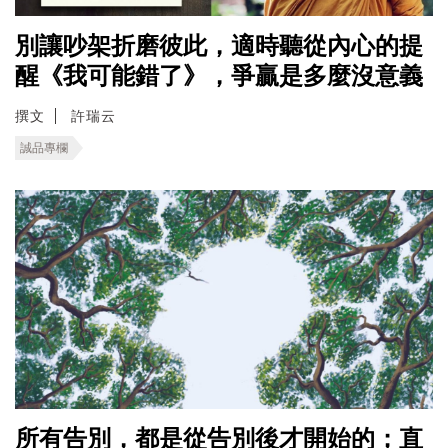
別讓吵架折磨彼此，適時聽從內心的提
醒《我可能錯了》，爭贏是多麼沒意義
撰文
許瑞云
誠品專欄
所有告別，都是從告別後才開始的；直