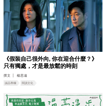
《假裝自己很外向, 你在迎合什麼？》
只有獨處，才是最放鬆的時刻
撰文
楊思遠
誠品專欄
閱讀文化