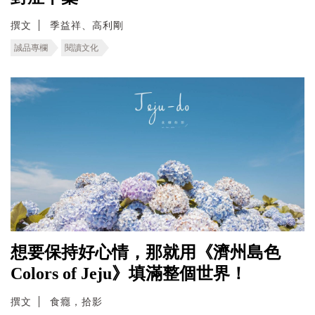
撰文
季益祥、高利剛
誠品專欄
閱讀文化
想要保持好心情，那就用《濟州島色
Colors of Jeju》填滿整個世界！
撰文
食癮，拾影