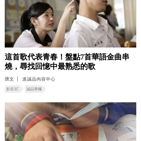
這首歌代表青春！盤點7首華語金曲串
燒，尋找回憶中最熟悉的歌
撰文
迷誠品內容中心
影音3C
誠品專欄