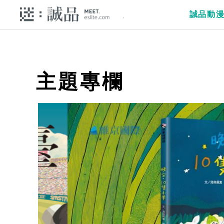
誠品動
主題專欄