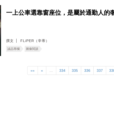
一上公車選靠窗座位，是屬於通勤人的
撰文
FLiPER（辛蒂）
誠品專欄
圖像閱讀
««
«
…
334
335
336
337
33