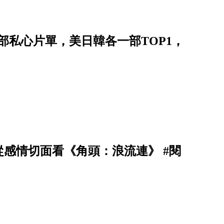
３部私心片單，美日韓各一部TOP1，
感情切面看《角頭：浪流連》 #閱