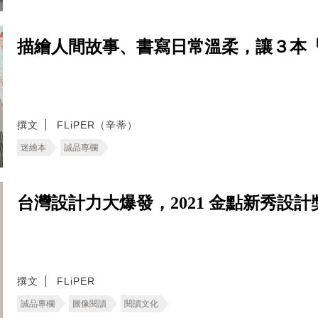
描繪人間故事、書寫日常溫柔，讓３本
撰文
FLiPER（辛蒂）
迷繪本
誠品專欄
台灣設計力大爆發，2021 金點新秀設
撰文
FLiPER
誠品專欄
圖像閱讀
閱讀文化