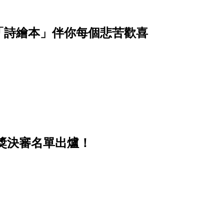
「詩繪本」伴你每個悲苦歡喜
計獎決審名單出爐！