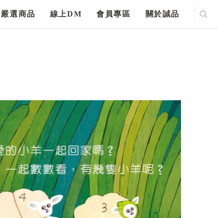
嚴選商品
線上DM
會員專區
關於誠品