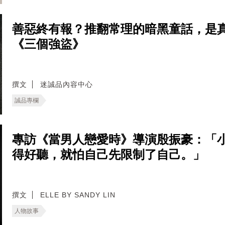
善惡終有報？推翻常理的暗黑童話，是
《三個強盜》
撰文
迷誠品內容中心
誠品專欄
專訪《當男人戀愛時》導演殷振豪：「
得好聽，就怕自己先限制了自己。」
撰文
ELLE BY SANDY LIN
人物故事