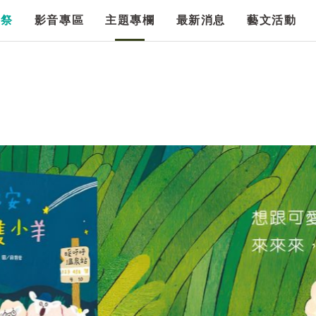
漫祭
影音專區
主題專欄
最新消息
藝文活動