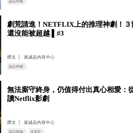
誠品專欄
劇荒請進！NETFLIX上的推理神劇！
還沒能被超越 ▌#3
撰文
迷誠品內容中心
誠品專欄
無法廝守終身，仍值得付出真心相愛：從
讀Netflix影劇
撰文
迷誠品內容中心
誠品專欄
迷電影