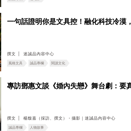
一句話證明你是文具控！融化科技冷漠
撰文
迷誠品內容中心
風格文具
誠品專欄
閱讀文化
專訪鄧惠文談《婚內失戀》舞台劇：要
撰文
楊馥嘉（採訪、撰文）・攝影｜迷誠品內容中心
誠品專欄
人物故事