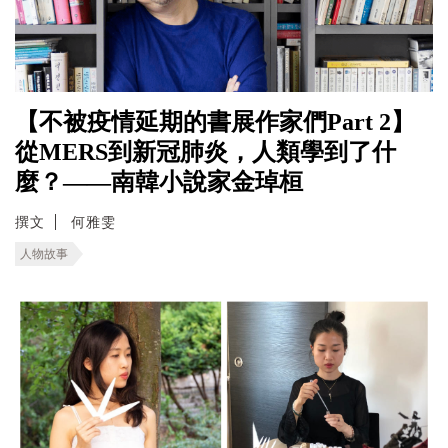
【不被疫情延期的書展作家們Part 2】
從MERS到新冠肺炎，人類學到了什
麼？——南韓小說家金琸桓
撰文
何雅雯
人物故事