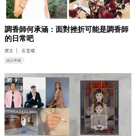
調香師何承涵：面對挫折可能是調香師
的日常吧
撰文
石旻曜
誠品專欄