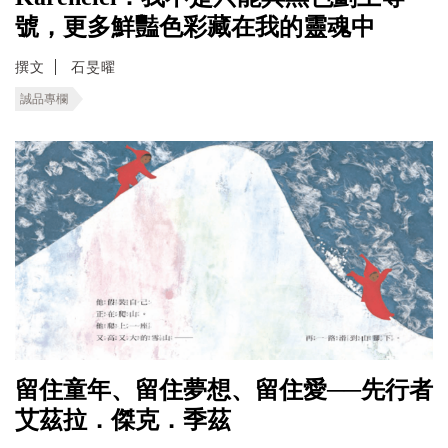
號，更多鮮豔色彩藏在我的靈魂中
撰文
石旻曜
誠品專欄
留住童年、留住夢想、留住愛──先行者
艾茲拉．傑克．季茲