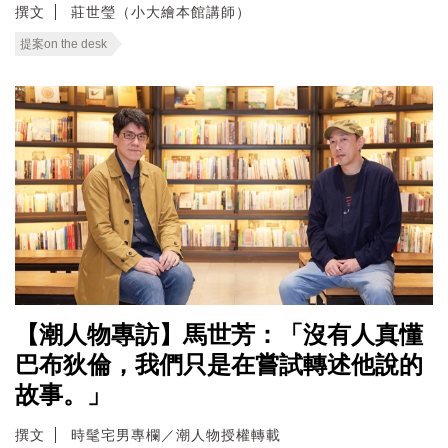
撰文
莊世瑩（小大繪本館講師）
提案on the desk
【潮人物專訪】馬世芳：「沒有人真懂
巴布狄倫，我們只是在嘗試轉述他說的
故事。」
撰文
時髦宅男專欄／潮人物授權轉載