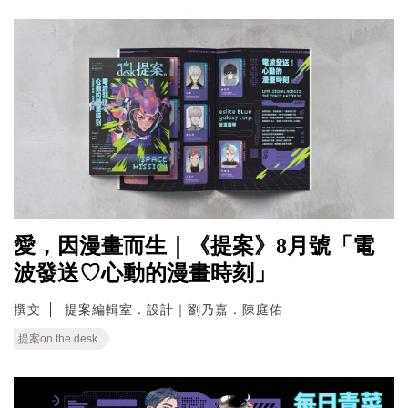
愛，因漫畫而生｜《提案》8月號「電
波發送♡心動的漫畫時刻」
撰文
提案編輯室．設計｜劉乃嘉．陳庭佑
提案on the desk