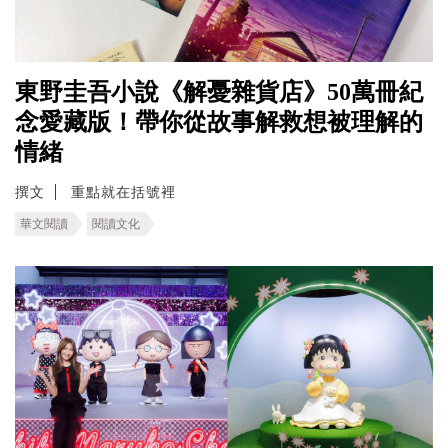
東野圭吾小說《解憂雜貨店》50萬冊紀
念愛藏版！帶你從故事解救想被理解的
情緒
撰文
重點就在括號裡
華文閱讀
閱讀文化