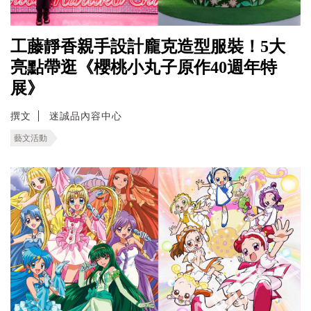
工藤靜香親手設計龐克造型服裝！5大
亮點帶逛《櫻桃小丸子原作40週年特
展》
撰文
迷誠品內容中心
藝文活動