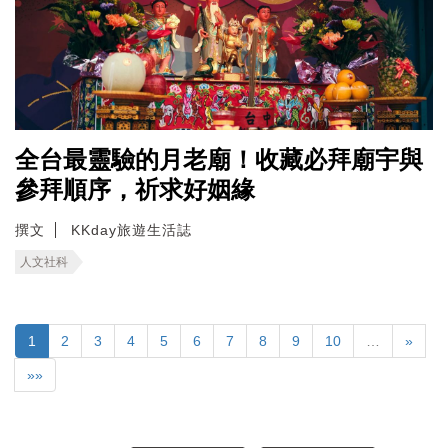
全台最靈驗的月老廟！收藏必拜廟宇與
參拜順序，祈求好姻緣
撰文
KKday旅遊生活誌
人文社科
1
2
3
4
5
6
7
8
9
10
…
»
»»