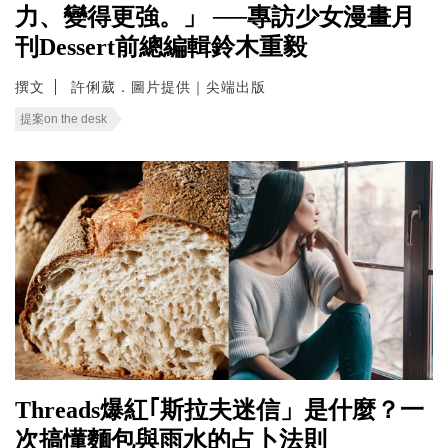
力、變得更強。」 ──專訪少女漫畫月
刊Dessert前總編輯鈴木重毅
撰文
許俐葳．圖片提供｜尖端出版
提案on the desk
Threads爆紅｢斯拉夫迷信」是什麼？一
次搞懂麵包與雨水的占卜法則