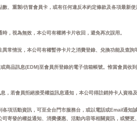
點數、重製/仿冒會員卡，或有任何違反本約定條款及各項最新使
通時，視為無效，本公司有權將卡片收回，避免再次誤用。
生異常情況，本公司有權暫停卡片之消費登錄、兌換功能及查詢
或商品訊息(EDM)至會員所登錄的電子信箱帳號。惟當會員收
訊息，若會員拒絕接受權益訊息通知，本公司得註銷持卡人資格
各項活動資訊，可至全台門市服務台，或以電話或Email通知
公司寄發的權益通知、消費優惠、活動內容等相關資訊，或變更
。