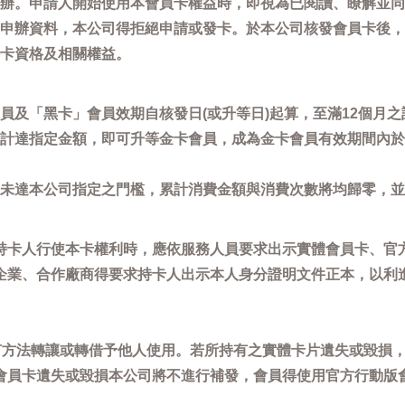
辦。申請人開始使用本會員卡權益時，即視為已閱讀、瞭解並同
申辦資料，本公司得拒絕申請或發卡。於本公司核發會員卡後，
卡資格及相關權益。
員及「黑卡」會員效期自核發日(或升等日)起算，至滿12個月之
計達指定金額，即可升等金卡會員，成為金卡會員有效期間內於
未達本公司指定之門檻，累計消費金額與消費次數將均歸零，並
持卡人行使本卡權利時，應依服務人員要求出示實體會員卡、官
企業、合作廠商得要求持卡人出示本人身分證明文件正本，以利
任何方法轉讓或轉借予他人使用。若所持有之實體卡片遺失或毀損
會員卡遺失或毀損本公司將不進行補發，會員得使用官方行動版