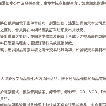
面通知本公司及關係企業，由雙方協商相關事宜，如逾期未為通
將自動經由電子郵件寄給您一封通知信，該通知僅表示本公司及
之權利。會員得在本網站查詢訂單明細及出貨狀況。
提出購買之要約，並同意本條款及網頁上所載明之交易條件或限
料已變更為理由，否認訂購行為或拒絕付款。
義，應以誠品電腦系統之電子交易紀錄為準。如發現交易資料不
買受人得於收受商品後七天內退回商品。惟下列商品僅得於商品有
於電腦程式、數位音樂檔案、錄音帶、錄影帶、CD、VCD、DV
資料。
解約時即將逾期以及性質上無法或不適合退還的商品，包含且不