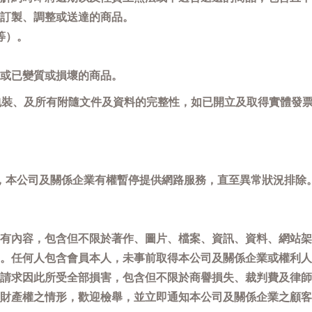
訂製、調整或送達的商品。
等）。
或已變質或損壞的商品。
包裝、及所有附隨文件及資料的完整性，如已開立及取得實體發票
，本公司及關係企業有權暫停提供網路服務，直至異常狀況排除
有內容，包含但不限於著作、圖片、檔案、資訊、資料、網站架
。任何人包含會員本人，未事前取得本公司及關係企業或權利人
請求因此所受全部損害，包含但不限於商譽損失、裁判費及律師
權之情形，歡迎檢舉，並立即通知本公司及關係企業之顧客服務中心(