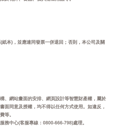
(紙本)，並應連同發票一併退回；否則，本公司及關
。
構、網站畫面的安排、網頁設計等智慧財產權，屬於
書面同意及授權，均不得以任何方式使用。如違反，
費等。
客服專線：0800-666-798)處理。