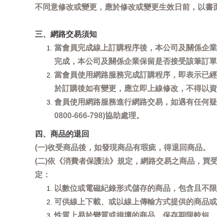
不同意修改或變更，應於修改或變更生效日前，以書
三、網路交易須知
當會員完成線上訂購程序後，本公司及關係企業
完成，本公司及關係企業保留是否接受該筆訂單
當會員使用網路服務完成訂購程序，即表示已經
於訂購後如有變更，應立即上線修改，不得以資
會員使用網路服務進行網路交易，如遇有任何疑
0800-666-798)協助處理。
四、商品的退回
(一)收受商品後，如發現商品有瑕疵，得退回商品。
(二)依《消費者保護法》規定，網路交易之商品，
定：
以數位或電磁紀錄形式儲存的商品，包含且不限
可供線上下載、或以線上傳輸方式提供的商品或
性質上易於變質或損壞的商品、保存期限較短、