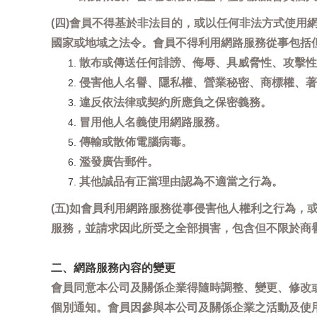
(四)會員不得基於非法目的，或以任何非法方式使
國家或地域之法令。會員不得利用網路服務從事包括
散布或傳送任何誹謗、侮辱、具威脅性、攻擊性
侵害他人名譽、隱私權、營業秘密、商標權、著
違反依法律或契約所應負之保密義務。
冒用他人名義使用網路服務。
傳輸或散佈電腦病毒。
濫發廣告郵件。
其他誠品有正當理由認為不適當之行為。
(五)如會員利用網路服務從事侵害他人權利之行為
服務，並請求因此所受之全部損害，包含但不限於商
二、網路服務內容的變更
會員同意本公司及關係企業得隨時調整、變更、修改
個別通知。會員因參與本公司及關係企業之活動及使