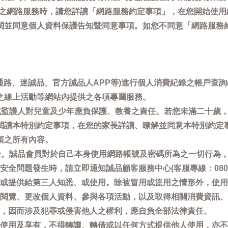
供之網路服務時，請您詳讀「網路服務約定事項」，在您開始使
閱並同意個人資料保護告知暨同意事項。如您不同意「網路服務
通路、迷誠品、官方誠品人APP等)進行個人消費紀錄之帳戶查
之線上活動等網站內提供之各項專屬服務。
母或監護人對兒童及少年應負保護、教養之責任。若您未滿二十歲
閱讀本特別約定事項，在您的家長詳讀、瞭解並同意本特別約定
項之所有內容。
安全。誠品會員對於自己本身使用網路帳號及密碼所為之一切行為
問題發生時，請立即通知誠品顧客服務中心(客服專線：0800-66
或提供給第三人知悉、或使用。除被冒用或盜用之情形外，使用
閱覽、更改個人資料、參與各項活動，以及取得相關消費資訊、
，因而涉及犯罪或侵害他人之權利，應自負全部法律責任。
使用及享有，不得轉讓、轉借或以任何方式提供他人使用，亦不