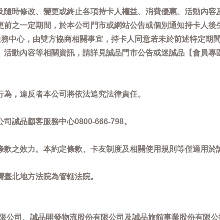
及隨時修改、變更或終止各項持卡人權益、消費優惠、活動內容
更前之一定期間，於本公司門市或網站公告或個別通知持卡人後
客服務中心，由雙方協商相關事宜，持卡人同意若未於前述特定期
動內容等相關資訊，請詳見誠品門市公告或迷誠品【會員專區】訊息：
。
行為，違反者本公司將依法追究法律責任。
品顧客服務中心0800-666-798。
條款之效力。本約定條款、卡友制度及相關使用規則等僅適用於
灣臺北地方法院為管轄法院。
限公司、誠品開發物流股份有限公司及誠品旅館事業股份有限公