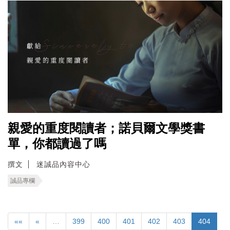
親愛的重度閱讀者；諾貝爾文學獎書
單，你都讀過了嗎
撰文
迷誠品內容中心
誠品專欄
««
«
…
399
400
401
402
403
404