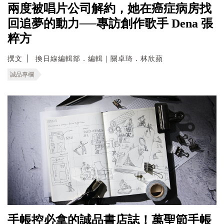
兩度被唱片公司解約，她在癌症病房找
回追夢的動力──專訪創作歌手 Dena 張
粹方
撰文
換日線編輯部．編輯｜關卓琦．林欣蘋
誠品專欄
手帳控必拿的誠品書店誌！萬聖節手帳