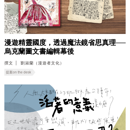
漫遊精靈國度，透過魔法鏡省思真理──
烏克蘭圖文書編輯幕後
撰文
劉淑蘭（漫遊者文化）
提案on the desk