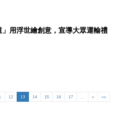
道」用浮世繪創意，宣導大眾運輸禮
1
12
13
14
15
16
17
…
»
»»