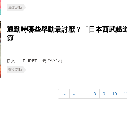
藝文活動
通勤時哪些舉動最討厭？「日本西武鐵
節
撰文
FLiPER（云 ʕ•͡-•ʔฅ）
藝文活動
««
«
…
8
9
10
1