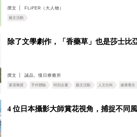
撰文
FLiPER（大人物）
藝文活動
除了文學劇作，「香藥草」也是莎士比
撰文
誠品。慢日療癒所
家居雜貨
手作體驗
特別企畫
藝文活動
人文社科
健康養生
4 位日本攝影大師賞花視角，捕捉不同