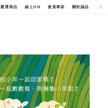
嚴選商品
線上DM
會員專區
關於誠品