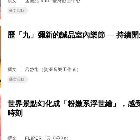
撰文
迷誠品 feat. 臺灣戲曲中心
藝文活動
歷「九」彌新的誠品室內樂節 — 持續
撰文
呂岱衛（資深音樂工作者）
藝文活動
世界景點幻化成「粉嫩系浮世繪」，感受插畫家
時刻
撰文
FLiPER（云 ʕ•͡-•ʔฅ）