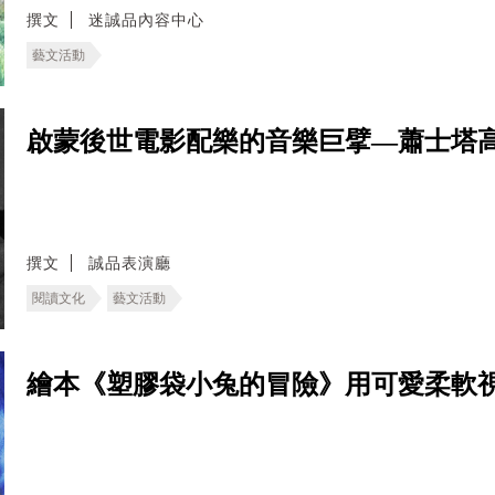
撰文
迷誠品內容中心
藝文活動
啟蒙後世電影配樂的音樂巨擘—蕭士塔
撰文
誠品表演廳
閱讀文化
藝文活動
繪本《塑膠袋小兔的冒險》用可愛柔軟