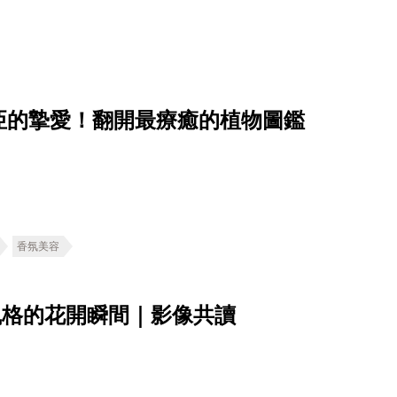
亞的摯愛！翻開最療癒的植物圖鑑
香氛美容
風格的花開瞬間｜影像共讀