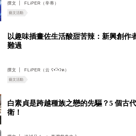
撰文
FLiPER（辛蒂）
藝文活動
以趣味插畫佐生活酸甜苦辣：新興創作
難過
撰文
FLiPER（云 ʕ•͡-•ʔฅ）
藝文活動
白素貞是跨越種族之戀的先驅？5 個古
衛！