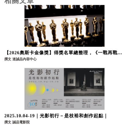
相關文章
【2026奧斯卡金像獎】得獎名單總整理，《一戰再戰》
等4部不可錯過的電影推薦
撰文
迷誠品內容中心
2025.10.04-19｜光影初行－是枝裕和創作起點｜
撰文
誠品電影院