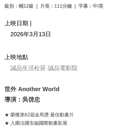
級別：輔12級
|
片長：111分鐘
|
字幕：中/英
上映日期 |
2026年3月13日
上映地點
誠品生活松菸 誠品電影院
世外 Another World
導演：吳啓忠
★ 榮獲第62屆金馬獎 最佳動畫片
★ 入圍法國安錫國際動畫影展