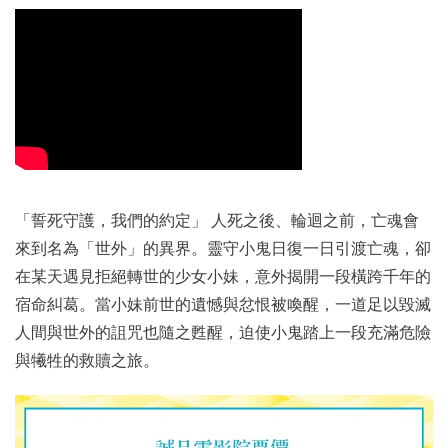
「誓死守護，我們的約定」 人死之後、輪迴之前，亡魂會
來到名為「世外」的異界。靈守小鬼日復一日引渡亡魂，卻
在某天遇見拒絕轉世的少女小妹，意外揭開一段橫跨千年的
宿命糾葛。當小妹前世的遺憾與忿恨被喚醒，一道足以毀滅
人間與世外的詛咒也隨之甦醒，迫使小鬼踏上一段充滿危險
與犧牲的救贖之旅。