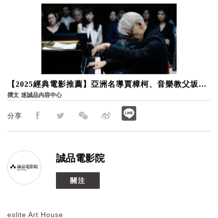
【2025經典電影推薦】亞洲名導賈樟柯、音樂教父坂本
龍一神作重返大銀幕，從影像回味時代的軌跡｜誠品電
撰文
迷誠品內容中心
影院
分享
誠品電影院
關注
eslite Art House