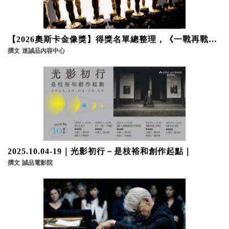
【2026奧斯卡金像獎】得獎名單總整理，《一戰再戰》
等4部不可錯過的電影推薦
撰文
迷誠品內容中心
2025.10.04-19｜光影初行－是枝裕和創作起點｜
撰文
誠品電影院