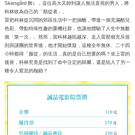
Skarsgård 飾），這位高大又帥到讓人無法直視的男人，將
科林收為自己的「順從者」。
雷把科林從沉悶的郊區生活中一把抽離，帶進一個充滿酷兒
色彩、帶點特殊性趣的重機社群，也讓他體驗了人生中無數
個「第一次」。然而，當科林越陷越深、走入雷那個充斥規
則與謎團的世界後，他才開始懷疑，這種全年無休、二十四
小時都得「服從」的生活，真的是自己想要的嗎？坐上雷的
後座，科林究竟是找到了命中注定的歸屬，還是陷入了另一
種令人窒息的枷鎖？