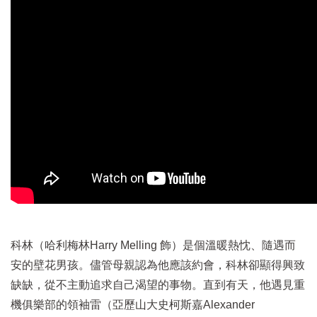
科林（哈利梅林Harry Melling 飾）是個溫暖熱忱、隨遇而
安的壁花男孩。儘管母親認為他應該約會，科林卻顯得興致
缺缺，從不主動追求自己渴望的事物。直到有天，他遇見重
機俱樂部的領袖雷（亞歷山大史柯斯嘉Alexander