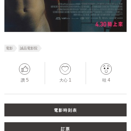
電影
誠品電影院
5
1
4
讚
大心
哇
電影時刻表
訂票