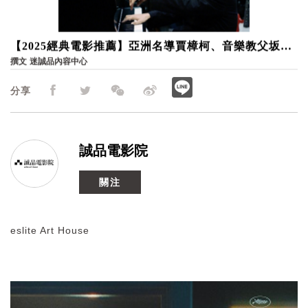
【2025經典電影推薦】亞洲名導賈樟柯、音樂教父坂本
龍一神作重返大銀幕，從影像回味時代的軌跡｜誠品電
撰文
迷誠品內容中心
影院
分享
誠品電影院
關注
eslite Art House