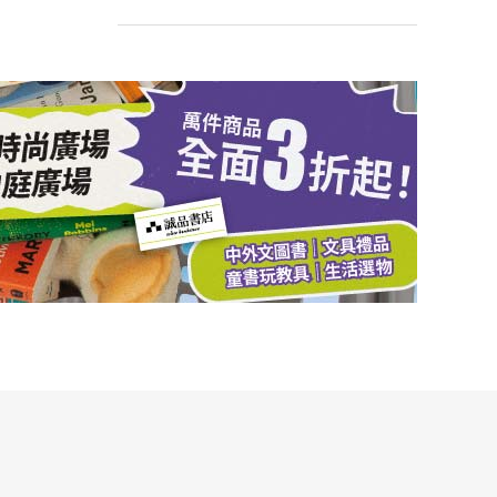
【台灣電影推薦】誠品電影院獨家
特企「台灣青年導演劇情短片
撰文
∣
迷誠品內容中心
輯」，描繪現實人生的歡笑與淚水
電影《米奇17號》羅伯派汀森主演
無限社畜，以科幻喜劇片包裹深沉
撰文
∣
美麗佳人（Ren）
的內心創傷