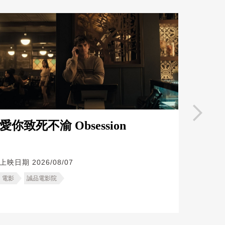
2025奧斯卡獲獎電影《粗獷派建築
師》5個觀影亮點，尋回曾經失去的
撰文
∣
美麗佳人（Ren）
方向
愛你致死不渝 Obsession
超拖
Nirv
Movi
上映日期
2026/08/07
【2025電影推薦】從8部不同角度的
電影
誠品電影院
上映日
親情與愛情感受，重新組裝內心
撰文
∣
迷誠品內容中心
「愛」的模樣｜誠品電影院
電影