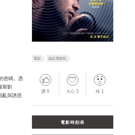
電影
誠品電影院
的密碼。憑
羅斯劉
0
3
1
讚
大心
哇
混亂與誘惑
電影時刻表