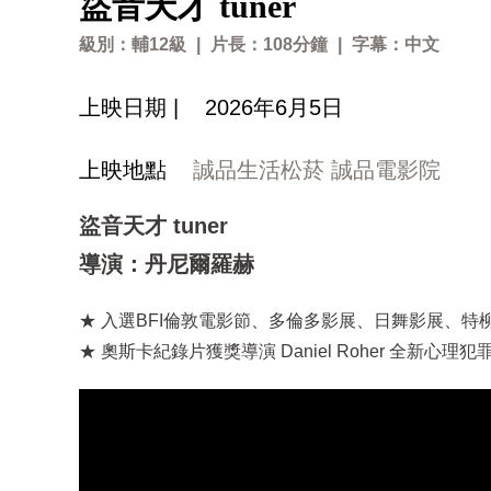
盜音天才 tuner
級別：輔12級
|
片長：108分鐘
|
字幕：中文
上映日期 |
2026年6月5日
上映地點
誠品生活松菸 誠品電影院
盜音天才 tuner
導演：丹尼爾羅赫
★ 入選BFI倫敦電影節、多倫多影展、日舞影展、
★ 奧斯卡紀錄片獲獎導演 Daniel Roher 全新心理