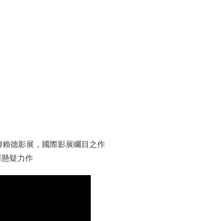
特柳賴德影展，國際影展矚目之作
犯罪懸疑力作