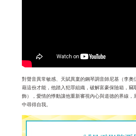
對聲音異常敏感、天賦異稟的鋼琴調音師尼基（李奧
藉這份才能，他踏入犯罪組織，破解富豪保險箱，竊
飾），愛情的悸動讓他重新審視內心與道德的界線，
中尋得自我。