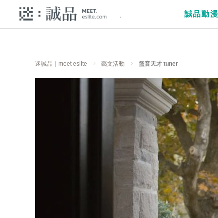
誠品動
迷誠品｜meet eslite
藝文活動
盜音天才 tuner