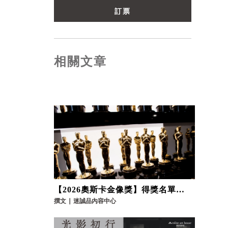
訂票
相關文章
【2026奧斯卡金像獎】得獎名單總
整理，《一戰再戰》等4部不可錯過
撰文
∣
迷誠品內容中心
的電影推薦