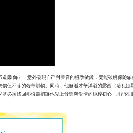
伍道爾 飾），意外發現自己對聲音的極致敏銳，竟能破解保險箱
取價值不菲的奢華財物。同時，他邂逅才華洋溢的露西（哈瓦娜
尼基必須找回那份最初讓他愛上音樂與愛情的純粹初心，才能在