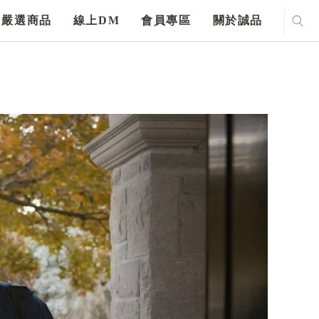
嚴選商品
線上DM
會員專區
關於誠品