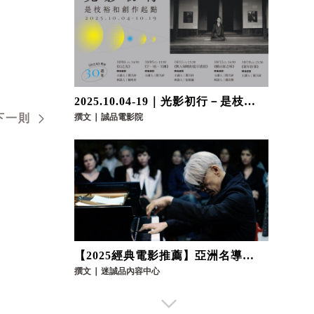
2025.10.04-19｜光影初行－是枝裕
和創作起點｜
下一則
撰文
∣
誠品電影院
【2025經典電影推薦】亞洲名導賈
樟柯、音樂教父坂本龍一神作重返
撰文
∣
迷誠品內容中心
大銀幕，從影像回味時代的軌跡｜
誠品電影院