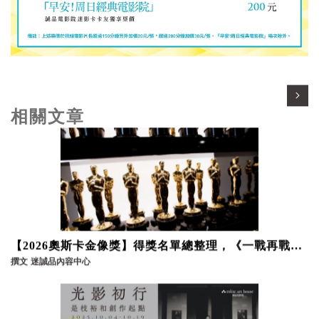
相關文章
【2026奧斯卡金像獎】得獎名單總整理，《一戰再戰》
等4部不可錯過的電影推薦
撰文
迷誠品內容中心