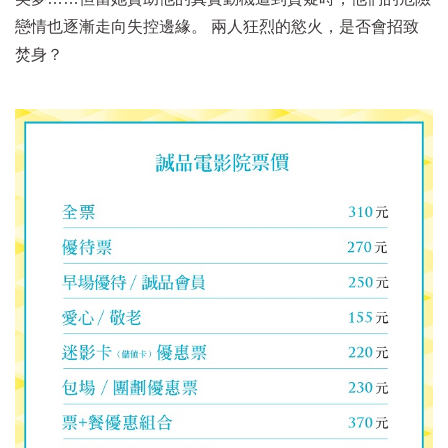
戀情也逐漸走向失控邊緣。 兩人狂烈的慾火，是否會招致
焚身？