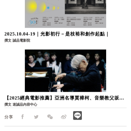
2025.10.04-19｜光影初行－是枝裕和創作起點｜
撰文
誠品電影院
【2025經典電影推薦】亞洲名導賈樟柯、音樂教父坂本
龍一神作重返大銀幕，從影像回味時代的軌跡｜誠品電
撰文
迷誠品內容中心
影院
分享