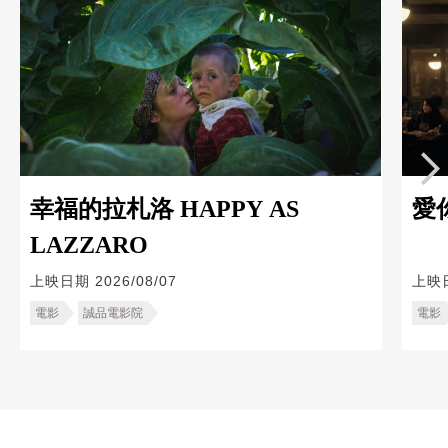
幸福的拉札洛 HAPPY AS
愛你
LAZZARO
上映日期
2026/08/07
上映
電影
誠品電影院
電影