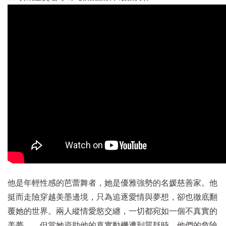
他是年輕性感的芭蕾舞者，她是優雅強勢的名媛慈善家。他
挺而走險穿越美墨邊境，只為追逐愛情與夢想，卻也徹底翻
覆她的世界。兩人縱情愛慾交纏，一切都宛如一個不真實的
美夢……但當她資助他的真實動機遭到質疑時，他們的危險