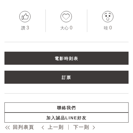
3
0
0
讚
大心
哇
電影時刻表
訂票
聯絡我們
加入誠品LINE好友
回列表頁
上一則
下一則