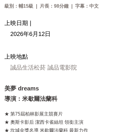
級別：輔15級
|
片長：98分鐘
|
字幕：中文
上映日期 |
2026年6月12日
上映地點
誠品生活松菸 誠品電影院
美夢 dreams
導演：米歇爾法蘭科
★ 第75屆柏林影展主競賽片
★ 奧斯卡影后 潔西卡雀絲坦 領銜主演
★ 坎城金獎名導 米歇爾法蘭科 最新力作