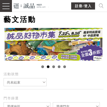
註冊/登入
藝文活動
活動狀態
尚未結束
門市篩選
選擇地區
選擇門市