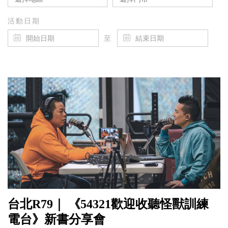
活動日期
至
台北R79｜ 《54321歡迎收聽怪獸訓練
電台》新書分享會