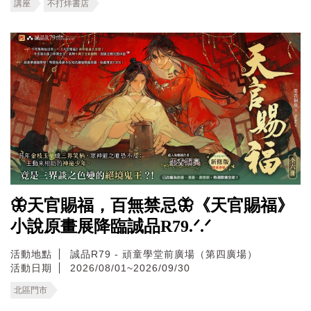
講座
不打烊書店
🦋天官賜福，百無禁忌🦋《天官賜福》
小說原畫展降臨誠品R79.ᐟ.ᐟ
活動地點
誠品R79 - 頑童學堂前廣場（第四廣場）
活動日期
2026/08/01~2026/09/30
北區門市