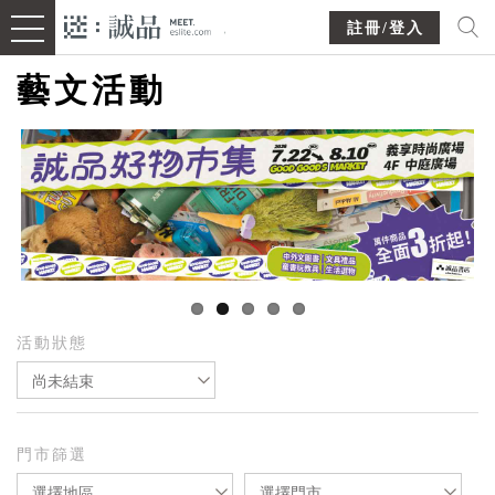
註冊/登入
藝文活動
活動狀態
尚未結束
門市篩選
選擇地區
選擇門市