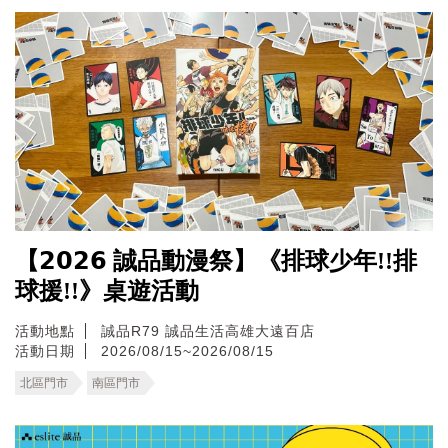
【𝟮𝟬𝟮𝟲 誠品動漫祭】《排球少年!!排
球援!!》桌遊活動
活動地點
誠品R79
誠品生活高雄大遠百店
活動日期
2026/08/15~2026/08/15
北區門市
南區門市