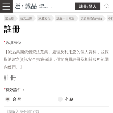
註冊/登入
迷台劇
藝文活動
旅遊文化
誠品一日電台
美食茶酒類商品
不
註冊
*
必填欄位
【誠品集團依個資法蒐集、處理及利用您的個人資料，並採
取適當之資訊安全措施保護，僅於會員註冊及相關服務範圍
內使用。】
註冊
*
有效證件：
台灣
外籍