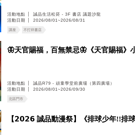
活動地點
誠品生活松菸 - 3F 書店 議題沙龍
活動日期
2026/08/01~2026/08/31
講座
不打烊書店
🦋天官賜福，百無禁忌🦋《天官賜福》小說
活動地點
誠品R79 - 頑童學堂前廣場（第四廣場）
活動日期
2026/08/01~2026/09/30
北區門市
【𝟮𝟬𝟮𝟲 誠品動漫祭】《排球少年!!