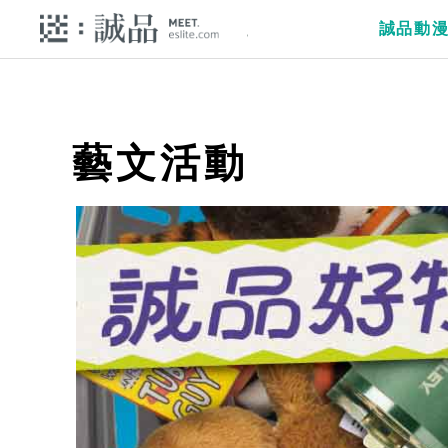
誠品動
藝文活動