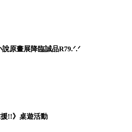
原畫展降臨誠品R79.ᐟ.ᐟ
排球援!!》桌遊活動