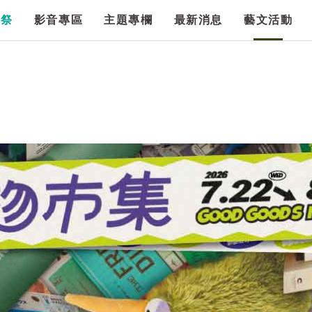
漫祭
影音專區
主題專欄
最新消息
藝文活動