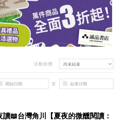
活動狀態
尚未結束
至
 開卷夜讀📖台灣角川【夏夜的微醺閱讀：