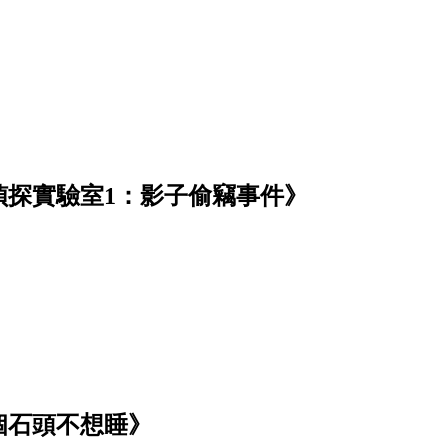
偵探實驗室1：影子偷竊事件》
個石頭不想睡》