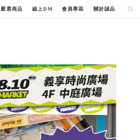
嚴選商品
線上DM
會員專區
關於誠品