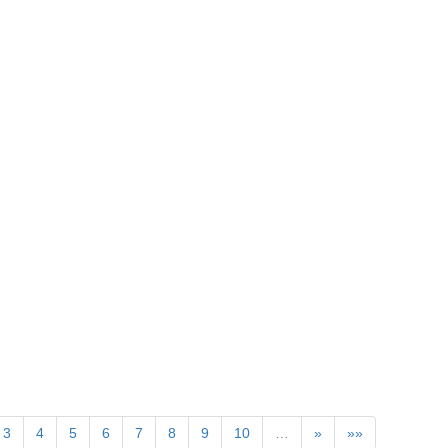
！
3
4
5
6
7
8
9
10
…
»
»»