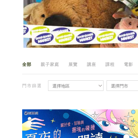
全部
親子家庭
展覽
講座
課程
電影
門市篩選
選擇地區
選擇門市