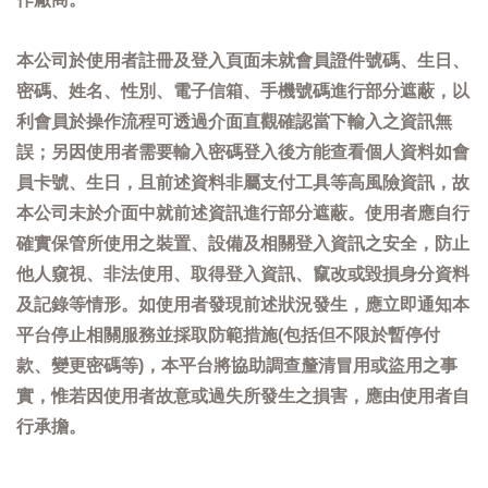
本公司於使用者註冊及登入頁面未就會員證件號碼、生日、
密碼、姓名、性別、電子信箱、手機號碼進行部分遮蔽，以
利會員於操作流程可透過介面直觀確認當下輸入之資訊無
誤；另因使用者需要輸入密碼登入後方能查看個人資料如會
員卡號、生日，且前述資料非屬支付工具等高風險資訊，故
本公司未於介面中就前述資訊進行部分遮蔽。使用者應自行
確實保管所使用之裝置、設備及相關登入資訊之安全，防止
他人窺視、非法使用、取得登入資訊、竄改或毀損身分資料
及記錄等情形。如使用者發現前述狀況發生，應立即通知本
平台停止相關服務並採取防範措施(包括但不限於暫停付
款、變更密碼等)，本平台將協助調查釐清冒用或盜用之事
實，惟若因使用者故意或過失所發生之損害，應由使用者自
行承擔。