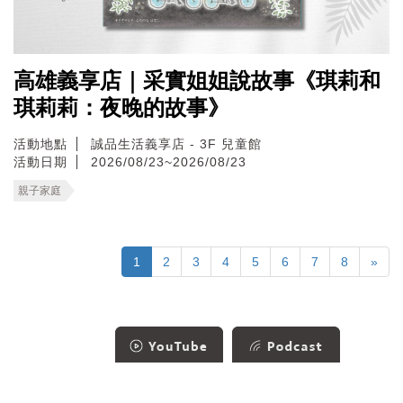
高雄義享店｜采實姐姐說故事《琪莉和
琪莉莉：夜晚的故事》
活動地點
誠品生活義享店 - 3F 兒童館
活動日期
2026/08/23~2026/08/23
親子家庭
1
2
3
4
5
6
7
8
»