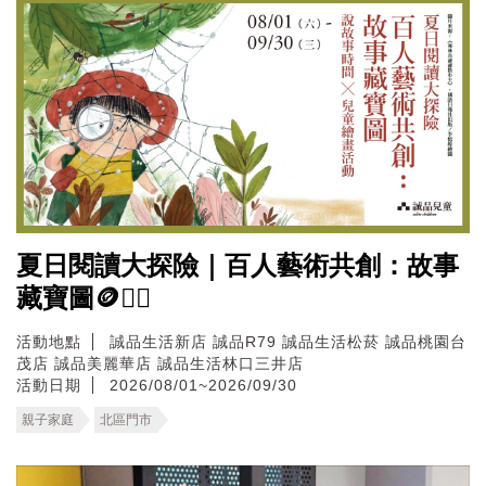
夏日閱讀大探險｜百人藝術共創：故事
藏寶圖🪙🏴‍☠️
活動地點
誠品生活新店
誠品R79
誠品生活松菸
誠品桃園台
茂店
誠品美麗華店
誠品生活林口三井店
活動日期
2026/08/01~2026/09/30
親子家庭
北區門市