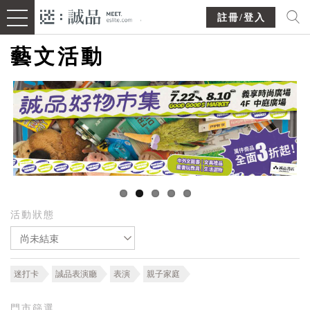
註冊/登入
藝文活動
活動狀態
尚未結束
迷打卡
誠品表演廳
表演
親子家庭
門市篩選