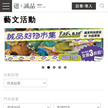
註冊/登入
藝文活動
活動狀態
尚未結束
門市篩選
選擇地區
選擇門市