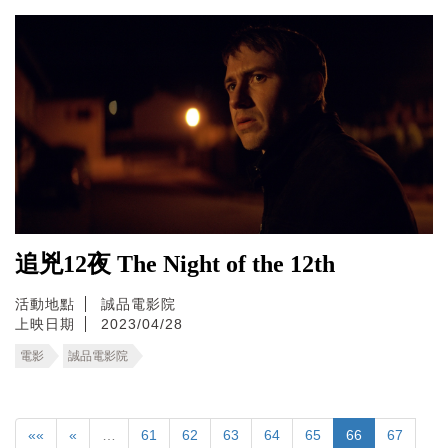
追兇12夜 The Night of the 12th
活動地點
誠品電影院
上映日期
2023/04/28
電影
誠品電影院
««
«
…
61
62
63
64
65
66
67