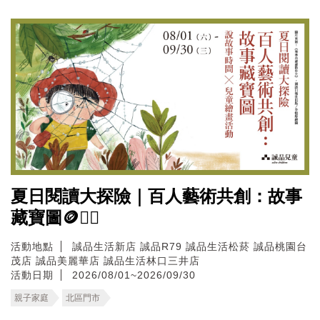
夏日閱讀大探險｜百人藝術共創：故事
藏寶圖🪙🏴‍☠️
活動地點
誠品生活新店
誠品R79
誠品生活松菸
誠品桃園台
茂店
誠品美麗華店
誠品生活林口三井店
活動日期
2026/08/01~2026/09/30
親子家庭
北區門市