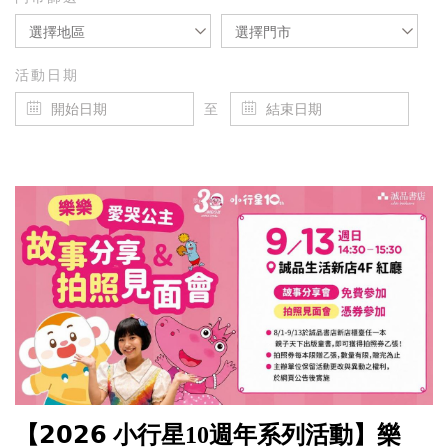
選擇地區
選擇門市
活動日期
至
【𝟮𝟬𝟮𝟲 小行星10週年系列活動】樂