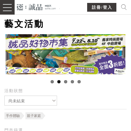
註冊/登入
藝文活動
活動狀態
尚未結束
手作體驗
親子家庭
門市篩選