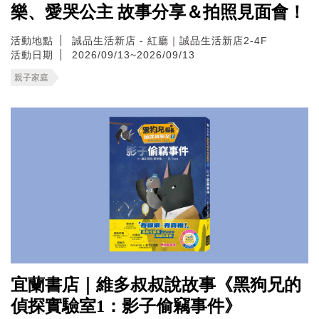
樂、愛哭公主 故事分享＆拍照見面會！
活動地點
誠品生活新店 - 紅廳｜誠品生活新店2-4F
活動日期
2026/09/13~2026/09/13
親子家庭
宜蘭書店｜維多叔叔說故事《黑狗兄的
偵探實驗室1：影子偷竊事件》