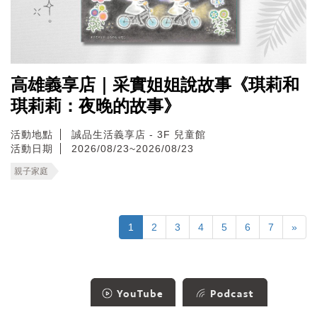
高雄義享店｜采實姐姐說故事《琪莉和
琪莉莉：夜晚的故事》
活動地點
誠品生活義享店 - 3F 兒童館
活動日期
2026/08/23~2026/08/23
親子家庭
1
2
3
4
5
6
7
»