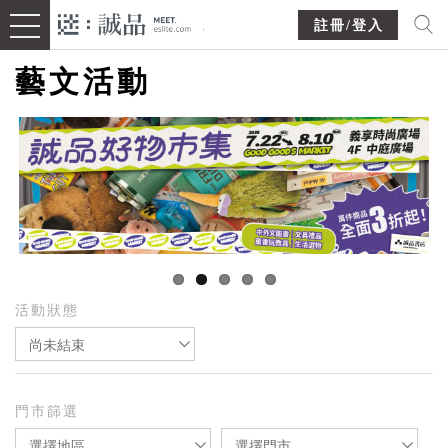
註冊/登入
藝文活動
活動狀態
尚未結束
門市篩選
選擇地區
選擇門市