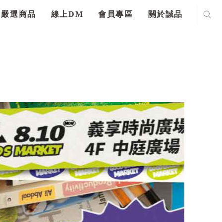
嚴選商品
線上DM
會員專區
關於誠品