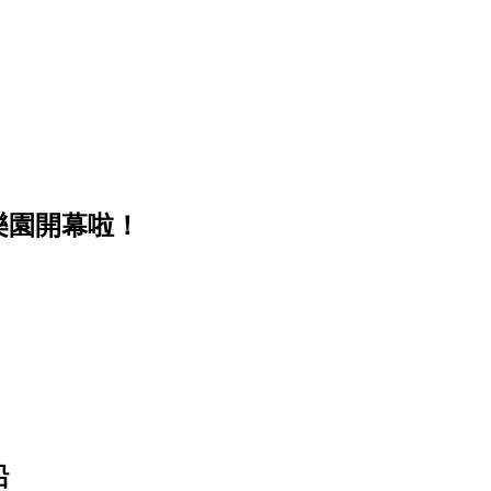
樂園開幕啦！
船