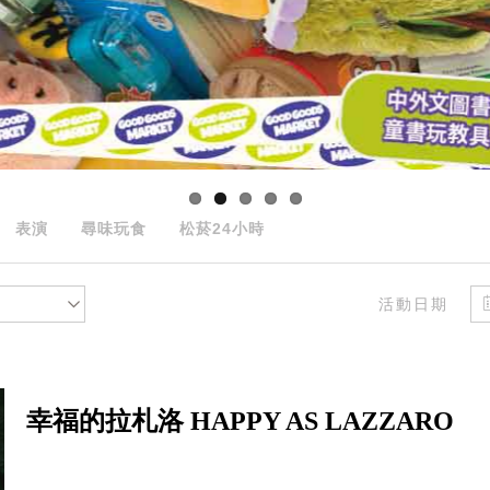
表演
尋味玩食
松菸24小時
活動日期
幸福的拉札洛 HAPPY AS LAZZARO