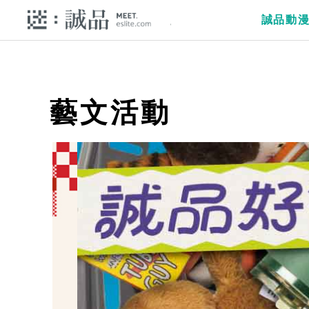
誠品動
藝文活動