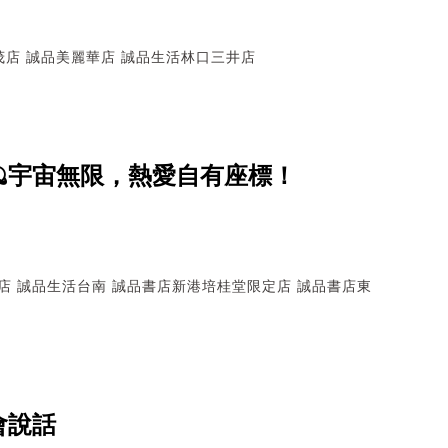
茂店
誠品美麗華店
誠品生活林口三井店
🪐宇宙無限，熱愛自有座標！
店
誠品生活台南
誠品書店新港培桂堂限定店
誠品書店東
會說話