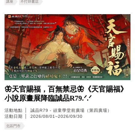
講座
不打烊書店
🦋天官賜福，百無禁忌🦋《天官賜福》
小說原畫展降臨誠品R79.ᐟ.ᐟ
活動地點
誠品R79 - 頑童學堂前廣場（第四廣場）
活動日期
2026/08/01~2026/09/30
北區門市