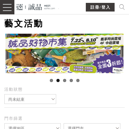
註冊/登入
藝文活動
活動狀態
尚未結束
門市篩選
選擇地區
選擇門市