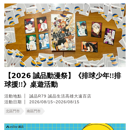
【𝟮𝟬𝟮𝟲 誠品動漫祭】《排球少年!!排
球援!!》桌遊活動
活動地點
誠品R79
誠品生活高雄大遠百店
活動日期
2026/08/15~2026/08/15
北區門市
南區門市