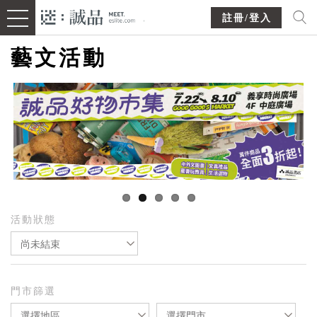
註冊/登入
藝文活動
活動狀態
尚未結束
門市篩選
選擇地區
選擇門市