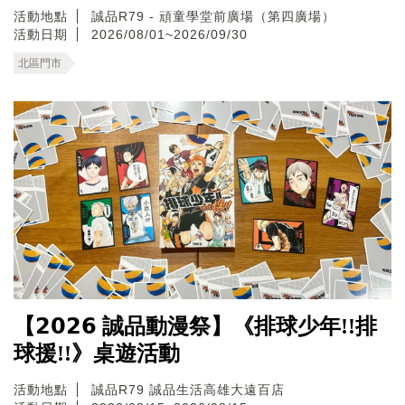
活動地點
誠品R79 - 頑童學堂前廣場（第四廣場）
活動日期
2026/08/01~2026/09/30
北區門市
【𝟮𝟬𝟮𝟲 誠品動漫祭】《排球少年!!排
球援!!》桌遊活動
活動地點
誠品R79
誠品生活高雄大遠百店