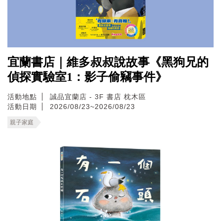
宜蘭書店｜維多叔叔說故事《黑狗兄的
偵探實驗室1：影子偷竊事件》
活動地點
誠品宜蘭店 - 3F 書店 枕木區
活動日期
2026/08/23~2026/08/23
親子家庭