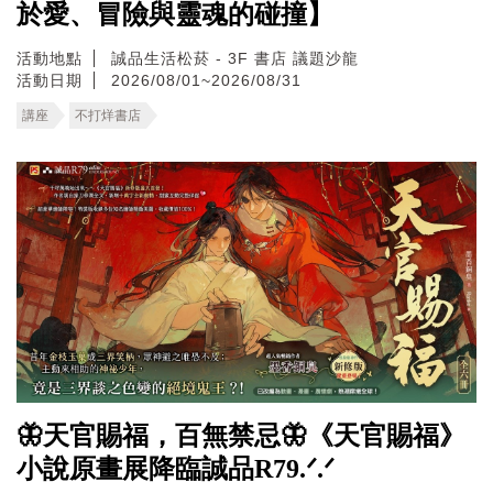
於愛、冒險與靈魂的碰撞】
活動地點
誠品生活松菸 - 3F 書店 議題沙龍
活動日期
2026/08/01~2026/08/31
講座
不打烊書店
🦋天官賜福，百無禁忌🦋《天官賜福》
小說原畫展降臨誠品R79.ᐟ.ᐟ