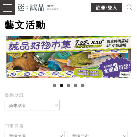
註冊/登入
藝文活動
活動狀態
尚未結束
門市篩選
選擇地區
選擇門市