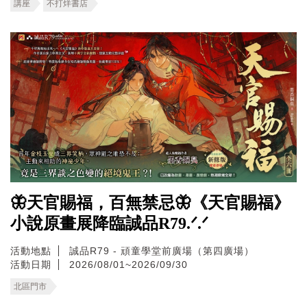
講座
不打烊書店
🦋天官賜福，百無禁忌🦋《天官賜福》
小說原畫展降臨誠品R79.ᐟ.ᐟ
活動地點
誠品R79 - 頑童學堂前廣場（第四廣場）
活動日期
2026/08/01~2026/09/30
北區門市