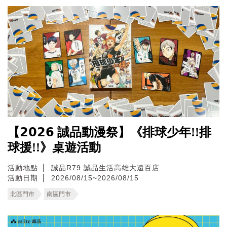
【𝟮𝟬𝟮𝟲 誠品動漫祭】《排球少年!!排
球援!!》桌遊活動
活動地點
誠品R79
誠品生活高雄大遠百店
活動日期
2026/08/15~2026/08/15
北區門市
南區門市