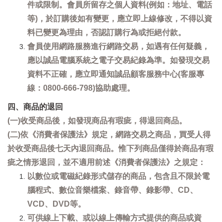
件或限制。會員所留存之個人資料(例如：地址、電話
等)，於訂購後如有變更，應立即上線修改，不得以資
料已變更為理由，否認訂購行為或拒絕付款。
會員使用網路服務進行網路交易，如遇有任何疑義，
應以誠品電腦系統之電子交易紀錄為準。如發現交易
資料不正確，應立即通知誠品顧客服務中心(客服專
線：0800-666-798)協助處理。
四、商品的退回
(一)收受商品後，如發現商品有瑕疵，得退回商品。
(二)依《消費者保護法》規定，網路交易之商品，買受人得
於收受商品後七天內退回商品。惟下列商品僅得於商品有瑕
疵之情形退回，並不適用前述《消費者保護法》之規定：
以數位或電磁紀錄形式儲存的商品，包含且不限於電
腦程式、數位音樂檔案、錄音帶、錄影帶、CD、
VCD、DVD等。
可供線上下載、或以線上傳輸方式提供的商品或資