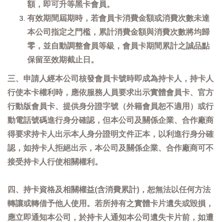
額，即可升等黑卡會員。
有效期間屆期時，若會員卡消費金額或消費次數未達
本公司指定之門檻，累計消費金額與消費次數將均歸
零，並自動調整會員等級，會員卡期間累計之誠品點
保留至效期截止日。
三、申請人經本公司核發會員卡號時即成為持卡人，持卡人
行使本卡權利時，應依服務人員要求出示實體會員卡、官方
行動版會員卡、提供身分證字號（外籍會員恕不適用）或行
動電話號碼進行身分確認，但本公司及關係企業、合作廠商
得要求持卡人出示本人身分證明文件正本，以利進行身分確
認，如持卡人拒絕出示，本公司及關係企業、合作廠商可不
接受持卡人行使相關權利。
四、持卡資格及相關權益(含消費累計)，恕無法以任何方法
轉讓或轉借予他人使用。若所持有之實體卡片遺失或毀損，
應立即通知本公司，於持卡人通知本公司遺失卡片前，如遭