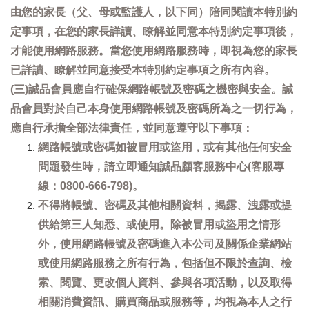
由您的家長（父、母或監護人，以下同）陪同閱讀本特別約
定事項，在您的家長詳讀、瞭解並同意本特別約定事項後，
才能使用網路服務。當您使用網路服務時，即視為您的家長
已詳讀、瞭解並同意接受本特別約定事項之所有內容。
(三)誠品會員應自行確保網路帳號及密碼之機密與安全。誠
品會員對於自己本身使用網路帳號及密碼所為之一切行為，
應自行承擔全部法律責任，並同意遵守以下事項：
網路帳號或密碼如被冒用或盜用，或有其他任何安全
問題發生時，請立即通知誠品顧客服務中心(客服專
線：0800-666-798)。
不得將帳號、密碼及其他相關資料，揭露、洩露或提
供給第三人知悉、或使用。除被冒用或盜用之情形
外，使用網路帳號及密碼進入本公司及關係企業網站
或使用網路服務之所有行為，包括但不限於查詢、檢
索、閱覽、更改個人資料、參與各項活動，以及取得
相關消費資訊、購買商品或服務等，均視為本人之行