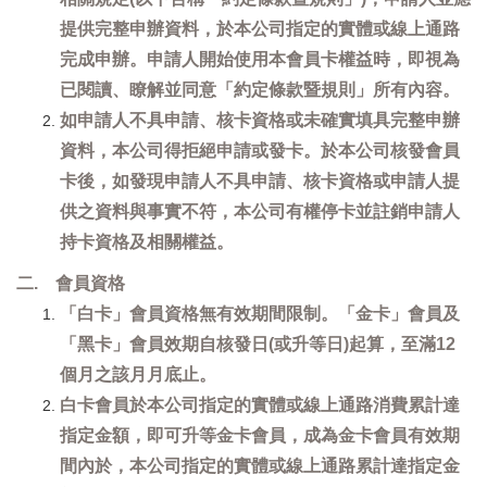
提供完整申辦資料，於本公司指定的實體或線上通路
完成申辦。申請人開始使用本會員卡權益時，即視為
已閱讀、瞭解並同意「約定條款暨規則」所有內容。
如申請人不具申請、核卡資格或未確實填具完整申辦
資料，本公司得拒絕申請或發卡。於本公司核發會員
卡後，如發現申請人不具申請、核卡資格或申請人提
供之資料與事實不符，本公司有權停卡並註銷申請人
持卡資格及相關權益。
二. 會員資格
「白卡」會員資格無有效期間限制。「金卡」會員及
「黑卡」會員效期自核發日(或升等日)起算，至滿12
個月之該月月底止。
白卡會員於本公司指定的實體或線上通路消費累計達
指定金額，即可升等金卡會員，成為金卡會員有效期
間內於，本公司指定的實體或線上通路累計達指定金