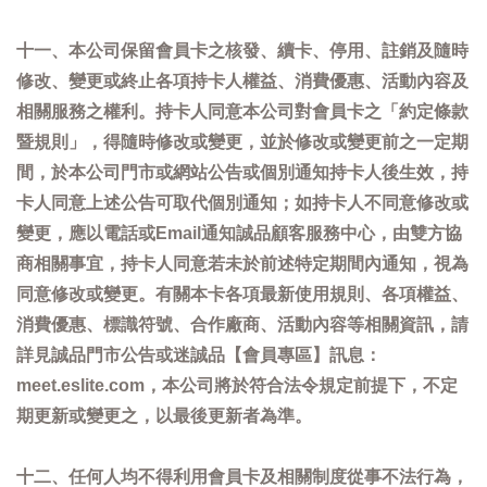
十一、本公司保留會員卡之核發、續卡、停用、註銷及隨時
修改、變更或終止各項持卡人權益、消費優惠、活動內容及
相關服務之權利。持卡人同意本公司對會員卡之「約定條款
暨規則」，得隨時修改或變更，並於修改或變更前之一定期
間，於本公司門市或網站公告或個別通知持卡人後生效，持
卡人同意上述公告可取代個別通知；如持卡人不同意修改或
變更，應以電話或Email通知誠品顧客服務中心，由雙方協
商相關事宜，持卡人同意若未於前述特定期間內通知，視為
同意修改或變更。有關本卡各項最新使用規則、各項權益、
消費優惠、標識符號、合作廠商、活動內容等相關資訊，請
詳見誠品門市公告或迷誠品【會員專區】訊息：
meet.eslite.com，本公司將於符合法令規定前提下，不定
期更新或變更之，以最後更新者為準。
十二、任何人均不得利用會員卡及相關制度從事不法行為，