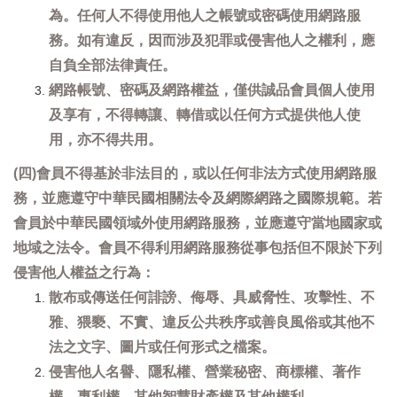
為。任何人不得使用他人之帳號或密碼使用網路服
務。如有違反，因而涉及犯罪或侵害他人之權利，應
自負全部法律責任。
網路帳號、密碼及網路權益，僅供誠品會員個人使用
及享有，不得轉讓、轉借或以任何方式提供他人使
用，亦不得共用。
(四)會員不得基於非法目的，或以任何非法方式使用網路服
務，並應遵守中華民國相關法令及網際網路之國際規範。若
會員於中華民國領域外使用網路服務，並應遵守當地國家或
地域之法令。會員不得利用網路服務從事包括但不限於下列
侵害他人權益之行為：
散布或傳送任何誹謗、侮辱、具威脅性、攻擊性、不
雅、猥褻、不實、違反公共秩序或善良風俗或其他不
法之文字、圖片或任何形式之檔案。
侵害他人名譽、隱私權、營業秘密、商標權、著作
權、專利權、其他智慧財產權及其他權利。