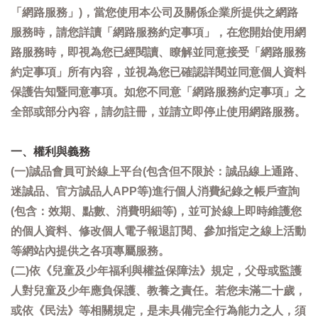
「網路服務」)，當您使用本公司及關係企業所提供之網路
服務時，請您詳讀「網路服務約定事項」，在您開始使用網
路服務時，即視為您已經閱讀、瞭解並同意接受「網路服務
約定事項」所有內容，並視為您已確認詳閱並同意個人資料
保護告知暨同意事項。如您不同意「網路服務約定事項」之
全部或部分內容，請勿註冊，並請立即停止使用網路服務。
一、權利與義務
(一)誠品會員可於線上平台(包含但不限於：誠品線上通路、
迷誠品、官方誠品人APP等)進行個人消費紀錄之帳戶查詢
(包含：效期、點數、消費明細等)，並可於線上即時維護您
的個人資料、修改個人電子報退訂閱、參加指定之線上活動
等網站內提供之各項專屬服務。
(二)依《兒童及少年福利與權益保障法》規定，父母或監護
人對兒童及少年應負保護、教養之責任。若您未滿二十歲，
或依《民法》等相關規定，是未具備完全行為能力之人，須