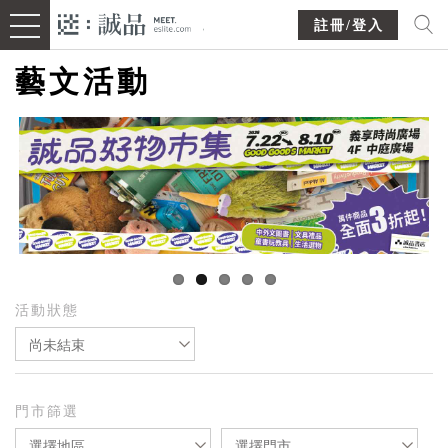
註冊/登入
藝文活動
活動狀態
尚未結束
門市篩選
選擇地區
選擇門市