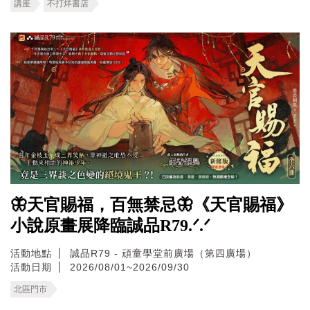
講座
不打烊書店
🦋天官賜福，百無禁忌🦋《天官賜福》
小說原畫展降臨誠品R79.ᐟ.ᐟ
活動地點
誠品R79 - 頑童學堂前廣場（第四廣場）
活動日期
2026/08/01~2026/09/30
北區門市