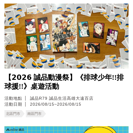
【𝟮𝟬𝟮𝟲 誠品動漫祭】《排球少年!!排
球援!!》桌遊活動
活動地點
誠品R79
誠品生活高雄大遠百店
活動日期
2026/08/15~2026/08/15
北區門市
南區門市