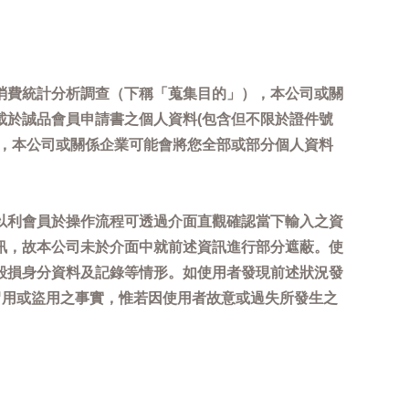
消費統計分析調查（下稱「蒐集目的」），本公司或關
載於誠品會員申請書之個人資料(包含但不限於證件號
內，本公司或關係企業可能會將您全部或部分個人資料
以利會員於操作流程可透過介面直觀確認當下輸入之資
訊，故本公司未於介面中就前述資訊進行部分遮蔽。使
毀損身分資料及記錄等情形。如使用者發現前述狀況發
冒用或盜用之事實，惟若因使用者故意或過失所發生之