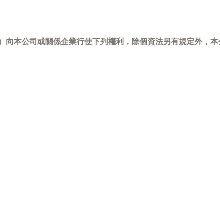
-798）向本公司或關係企業行使下列權利，除個資法另有規定外