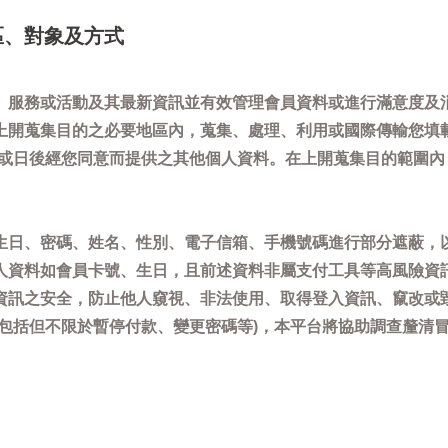
區、對象及方式
、服務或活動及其最新資訊並有效管理會員資料或進行滿意度及
上開蒐集目的之必要地區內，蒐集、處理、利用或國際傳輸您填
)或日後經您同意而提供之其他個人資料。在上開蒐集目的範圍
生日、密碼、姓名、性別、電子信箱、手機號碼進行部分遮蔽，
人資料如會員卡號、生日，且前述資料非屬支付工具等高風險資
資訊之安全，防止他人窺視、非法使用、取得登入資訊、竄改或
(包括但不限於暫停付款、變更密碼等)，本平台將協助調查釐清