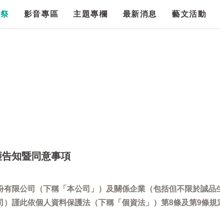
漫祭
影音專區
主題專欄
最新消息
藝文活動
護告知暨同意事項
份有限公司（下稱「本公司」）及關係企業（包括但不限於誠品
司）謹此依個人資料保護法（下稱「個資法」）第8條及第9條規