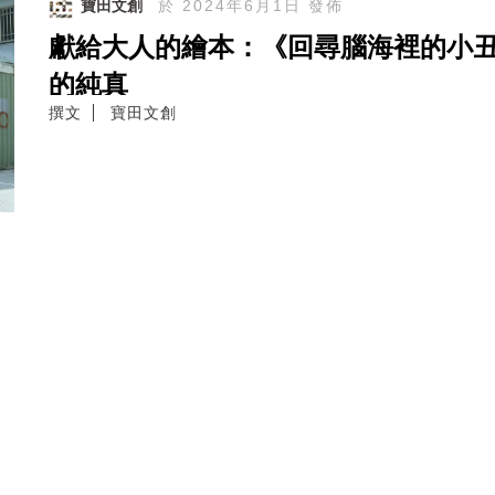
寶田文創
於 2024年6月1日 發佈
獻給大人的繪本：《回尋腦海裡的小
的純真
撰文
寶田文創