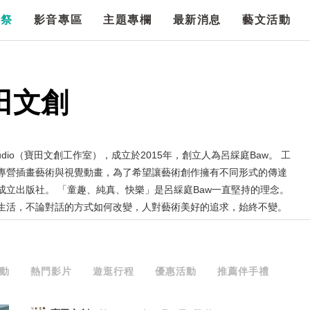
漫祭
影音專區
主題專欄
最新消息
藝文活動
田文創
n Studio（寶田文創工作室），成立於2015年，創立人為呂綵庭Baw。 工
專營插畫藝術與視覺動畫，為了希望讓藝術創作擁有不同形式的傳達
成立出版社。 「童趣、純真、快樂」是呂綵庭Baw一直堅持的理念。
生活，不論對話的方式如何改變，人對藝術美好的追求，始終不變。
動
熱門影片
遊逛行程
優惠活動
推薦伴手禮