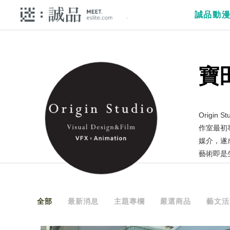
誠品動
寶
Origi
作室最初
媒介，遂
藝術即是
全部
最新消息
主題專欄
嚴選商品
藝文活