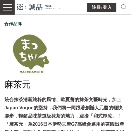
註冊/登入
合作品牌
麻茶元
統合抹茶清新純粹的風情、歐夏蕾的抹茶文藝時光，加上
Japan Vogue的堅持，我們將一同跟著創辦人元醬的輕快
腳步，輕鬆品味茶道級抹茶的魅力，迎接「和式靜涼」！
「麻茶元」為2016日本伊勢志摩G7高峰會選用的茶園出產