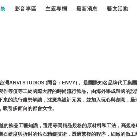
漫祭
影音專區
主題專欄
最新消息
藝文活動
灣ANVI STUDIOS (同音：ENVY)， 是國際知名品牌代工集
製作等值等工於國際大牌的時尚流行飾品。由海外學成歸國的設
下來的流行趨勢解讀，沈澱為設計元素，並加入玩心與創意，呈
，吸引多面向的都會女性。
卓越的飾品工藝知識，選用等同精品規格的原材料和工法，高規格
鑽石硬度與折射的鋯石精鑲技術，透過繁複的程序，細緻的做工