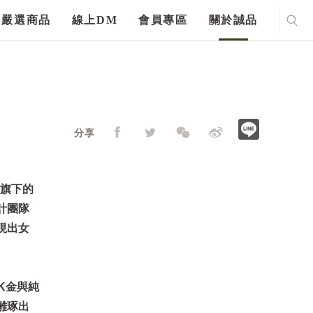
嚴選商品
線上DM
會員專區
關於誠品
分享
團旗下的
計團隊
現出女
K金與純
雕琢出