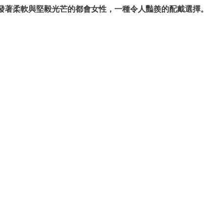
發著柔軟與堅毅光芒的都會女性，一種令人豔羨的配戴選擇。