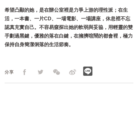
希望凸顯的她，是在辦公室裡是力爭上游的理性派；在生
活，一本書、一片CD、一場電影、一場講座，休息裡不忘
認真充實自己。不容易窺探出她的軟弱與妥協，用輕靈的雙
手劃過黑鍵，優雅的落在白鍵，在擁擠喧鬧的都會裡，極力
保持自身簡潔俐落的生活節奏。
分享