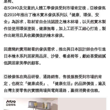
桌椅。
在SOHO及兒童的人體工學傢俱受到市場肯定後，亞梭傢俬
在2010年推出了檜木實木傢俱系列以『健康、環保、安
全』為訴求，取材皆自合法認證之檜木林場，以天然實木製
作並使用環保塗裝，健康無毒，加上工匠手工細心打造，製
作出耐用且具收藏價值的檜木傢俱。
回應簡約實用耐看的傢俱需求，推出與日本設計師合作引進
日本檜木系列居家商品床、沙發、餐桌椅等，獻給喜愛細膩
低調居家美學的顧客。
亞梭傢俬在商品研發、通路銷售、售後服務受到市場的肯
定，也樹立『健康成長』、『健康生活』的品牌價值，遍及
台灣主要零售的實體商場與電商通路，贏得消費者信賴。